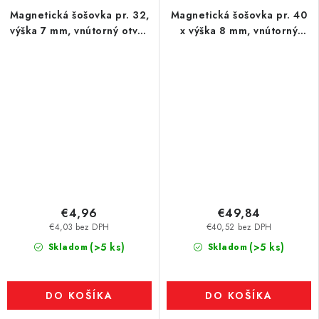
Magnetická šošovka pr. 32,
Magnetická šošovka pr. 40
výška 7 mm, vnútorný otvor
x výška 8 mm, vnútorný
pre skrutku so zápustnou
otvor pre skrutku pr. 5,5
hlavou pr. 5,5 – 27 g, 72 N
mm
€4,96
€49,84
€4,03 bez DPH
€40,52 bez DPH
(>5 ks)
(>5 ks)
Skladom
Skladom
DO KOŠÍKA
DO KOŠÍKA