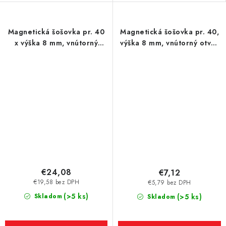
Magnetická šošovka pr. 40
Magnetická šošovka pr. 40,
x výška 8 mm, vnútorný
výška 8 mm, vnútorný otvor
otvor pre skrutku so
pre skrutku pr. 5,5 mm
zápustnou hlavou pr. 5,4
mm
€24,08
€7,12
€19,58 bez DPH
€5,79 bez DPH
(>5 ks)
Skladom
(>5 ks)
Skladom