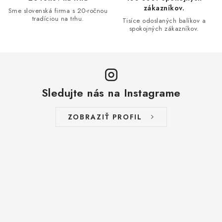
k
zákazníkov.
Sme slovenská firma s 20-ročnou
y
tradíciou na trhu.
Tisíce odoslaných balíkov a
spokojných zákazníkov.
v
ý
p
i
s
Sledujte nás na Instagrame
u
ZOBRAZIŤ PROFIL