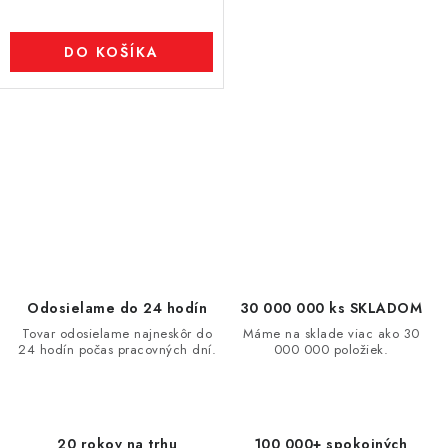
DO KOŠÍKA
O
v
l
á
d
a
c
Odosielame do 24 hodín
30 000 000 ks SKLADOM
i
Tovar odosielame najneskôr do
Máme na sklade viac ako 30
24 hodín počas pracovných dní.
000 000 položiek.
e
p
r
v
20 rokov na trhu
100 000+ spokojných