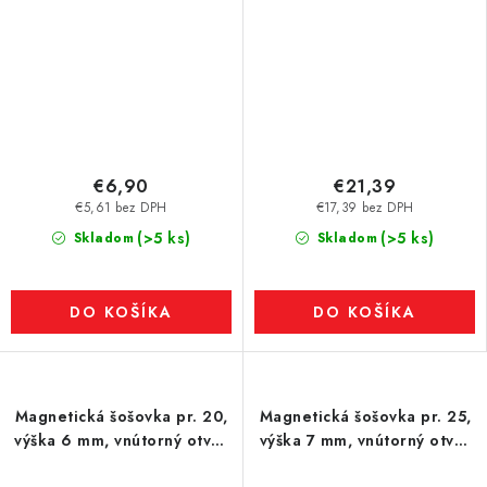
€6,90
€21,39
€5,61 bez DPH
€17,39 bez DPH
(>5 ks)
(>5 ks)
Skladom
Skladom
DO KOŠÍKA
DO KOŠÍKA
Magnetická šošovka pr. 20,
Magnetická šošovka pr. 25,
výška 6 mm, vnútorný otvor
výška 7 mm, vnútorný otvor
pre skrutku so zápustnou
pre skrutku so zápustnou