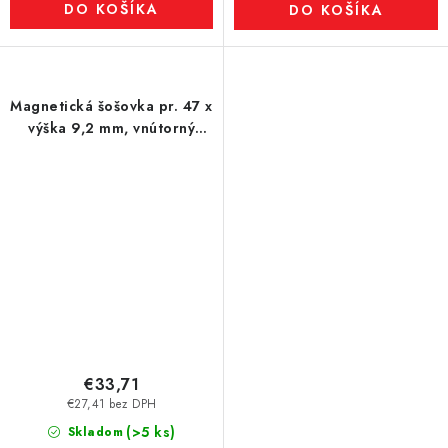
DO KOŠÍKA
DO KOŠÍKA
Magnetická šošovka pr. 47 x
výška 9,2 mm, vnútorný
otvor pre skrutku so
zápustnou hlavou pr. 8,5
mm
€33,71
€27,41 bez DPH
(>5 ks)
Skladom