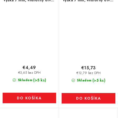
výška 7 mm, vnútorný otvor
výška 7 mm, vnútorný otvor
pre skrutku so zápustnou
pre skrutku so zápustnou
hlavou pr. 5,5 – 17 g, 36 N
hlavou pr. 5,4 mm
€4,49
€15,73
€3,65 bez DPH
€12,79 bez DPH
(>5 ks)
Skladom
(>5 ks)
Skladom
DO KOŠÍKA
DO KOŠÍKA