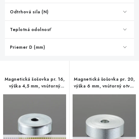
s
Odtrhová sila (N)
p
r
o
Teplotná odolnosť
d
u
Priemer D (mm)
k
t
o
Magnetická šošovka pr. 16,
Magnetická šošovka pr. 20,
v
výška 4,5 mm, vnútorný
výška 6 mm, vnútorný otvor
otvor pre skrutku so
pre skrutku so zápustnou
zápustnou hlavou pr. 3,5
hlavou pr. 4,5