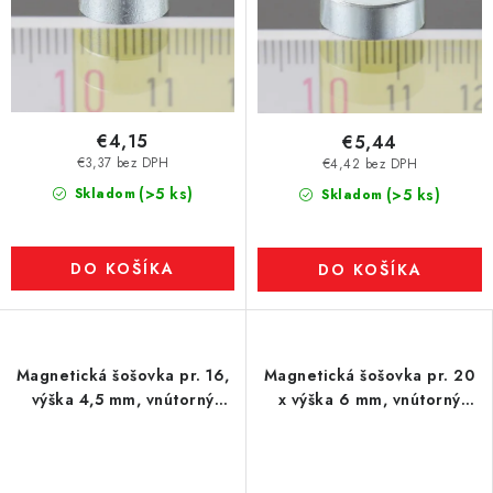
€4,15
€5,44
€3,37 bez DPH
€4,42 bez DPH
(>5 ks)
Skladom
(>5 ks)
Skladom
DO KOŠÍKA
DO KOŠÍKA
Magnetická šošovka pr. 16,
Magnetická šošovka pr. 20
výška 4,5 mm, vnútorný
x výška 6 mm, vnútorný
otvor pre skrutku so
otvor pre skrutku pr. 4,5,
zápustnou hlavou pr. 3,5
SmCo magnet