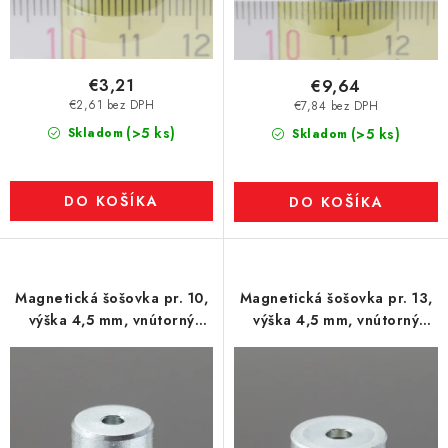
€3,21
€9,64
€2,61 bez DPH
€7,84 bez DPH
(>5 ks)
Skladom
(>5 ks)
Skladom
DO KOŠÍKA
DO KOŠÍKA
Magnetická šošovka pr. 10,
Magnetická šošovka pr. 13,
výška 4,5 mm, vnútorný
výška 4,5 mm, vnútorný
otvor pre skrutku so
otvor pre skrutku so
zápustnou hlavou pr. 2,6
zápustnou hlavou pr. 3,5