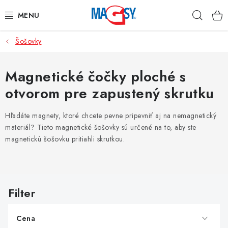
Prejsť
Hľad
na
obsah
Šošovky
HLAVNÉ KATEGÓRIE
MAGNETICKÉ POMÔCKY
Magnetické čočky ploché s
otvorom pre zapustený skrutku
PRIEMYSELNÉ MAGNETY
Hľadáte magnety, ktoré chcete pevne pripevniť aj na nemagnetický
OSTATNÉ MAGNETY
materiál? Tieto magnetické šošovky sú určené na to, aby ste
magnetickú šošovku pritiahli skrutkou.
NEREZOVÉ MATERIÁLY
V
O nás
Obchodné podmienky
Ochrana osobných údajov
ý
Kontakt
p
Cena
i