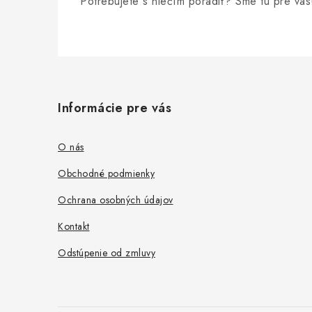
Potrebujete s niečím poradiť? Sme tu pre vás
Z
á
Informácie pre vás
p
ä
O nás
t
Obchodné podmienky
i
Ochrana osobných údajov
e
Kontakt
Odstúpenie od zmluvy