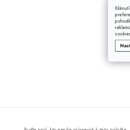
Kliknu
prefer
pohodl
reklam
cookie
Nas
Buďte prvý, kto napíše príspevok k tejto položke.