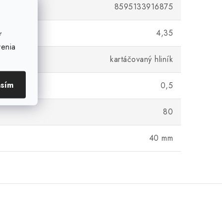
8595133916875
(g)
4,35
ť
venia
 úprava
kartáčovaný hliník
asím
m)
0,5
80
40 mm