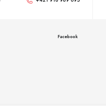
+421 918 989 695
!
Facebook