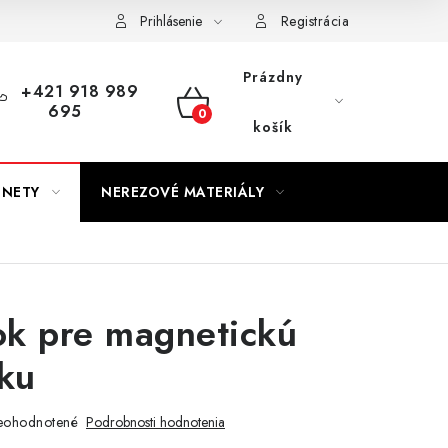
Prihlásenie
Registrácia
Prázdny
+421 918 989
695
NÁKUPNÝ
košík
KOŠÍK
GNETY
NEREZOVÉ MATERIÁLY
tok pre magnetickú
ku
eohodnotené
Podrobnosti hodnotenia