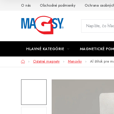
Prejsť
O nás
Obchodné podmienky
Ochrana osobných
na
obsah
HLAVNÉ KATEGÓRIE
MAGNETICKÉ PO
Domov
Ostatné magnety
Menovky
Al štítok pre 