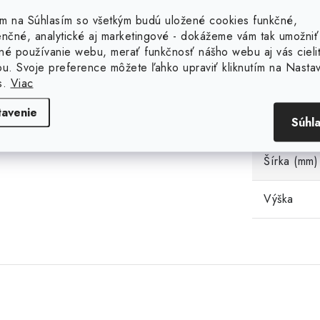
EAN
tím na Súhlasím so všetkým budú uložené cookies funkčné,
enčné, analytické aj marketingové - dokážeme vám tak umožniť
Hmotnosť 
né používanie webu, merať funkčnosť nášho webu aj vás cieli
ou. Svoje preference môžete ľahko upraviť kliknutím na Nasta
s.
Viac
Povrchová
tavenie
Súhl
Hrúbka (m
Šírka (mm)
Výška