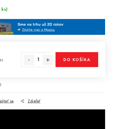
 ks)
DO KOŠÍKA
PH
cena:
5
pýtať sa
Zdieľať