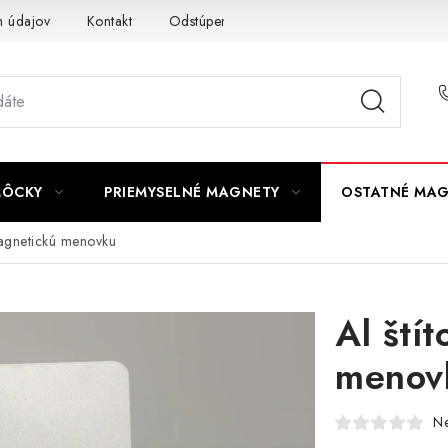
 údajov
Kontakt
Odstúpenie od zmluvy
MÔCKY
PRIEMYSELNÉ MAGNETY
OSTATNÉ MA
magnetickú menovku
Al ští
menov
N