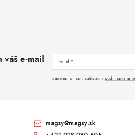
 váš e-mail
Email
Zadaním e-mailu súhlasíte s
podmienkami oc
magsy
@
magsy.sk