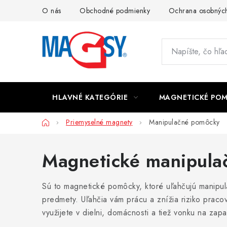
Prejsť
O nás
Obchodné podmienky
Ochrana osobných
na
obsah
HLAVNÉ KATEGÓRIE
MAGNETICKÉ PO
Domov
Priemyselné magnety
Manipulačné pomôcky
Magnetické manipula
Sú to magnetické pomôcky, ktoré uľahčujú manipu
predmety. Uľahčia vám prácu a znížia riziko prac
využijete v dielni, domácnosti a tiež vonku na zapa