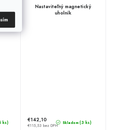
k
Nastaviteľný magnetický
uholník
asím
€142,10
5 ks)
(3 ks)
Skladom
€115,53 bez DPH