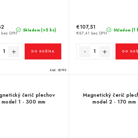
32
€107,51
(>5 ks)
(1 
Skladom
Skladom
 bez DPH
€87,41 bez DPH
DO KOŠÍKA
DO KOŠ
Kód:
50795
netický čerič plechov
Magnetický čerič plec
model 1 - 300 mm
model 2 - 170 mm