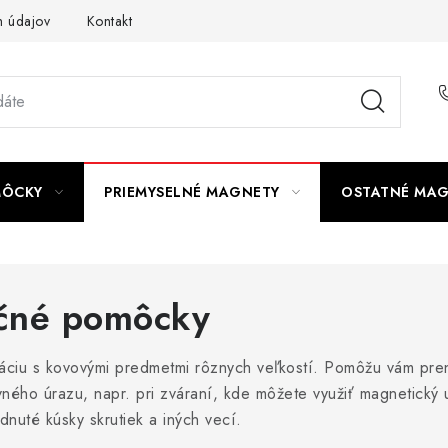
 údajov
Kontakt
MÔCKY
PRIEMYSELNÉ MAGNETY
OSTATNÉ MA
čné pomôcky
láciu s kovovými predmetmi rôznych veľkostí. Pomôžu vám pre
ovného úrazu, napr. pri zváraní, kde môžete využiť magnetick
dnuté kúsky skrutiek a iných vecí.