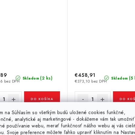
,89
€458,91
(2 ks)
(5 
Skladom
Skladom
6 bez DPH
€373,10 bez DPH
DO KOŠÍKA
DO KOŠ
tím na Súhlasím so všetkým budú uložené cookies funkčné,
Kód:
51177
enčné, analytické aj marketingové - dokážeme vám tak umožniť
né používanie webu, merať funkčnosť nášho webu aj vás cieli
ou. Svoje preference môžete ľahko upraviť kliknutím na Nasta