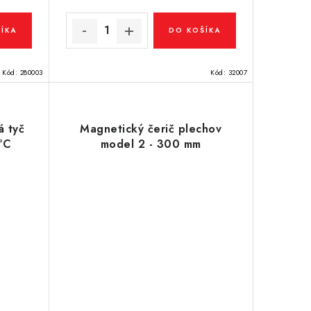
ÍKA
DO KOŠÍKA
Kód:
280003
Kód:
32007
á tyč
Magnetický čerič plechov
°C
model 2 - 300 mm