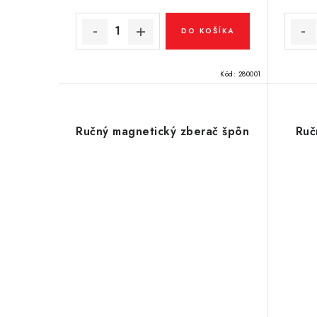
DO KOŠÍKA
Kód:
280001
Ručný magnetický zberač špôn
Ruč