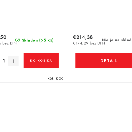
,50
€214,38
(>5 ks)
Nie je na skla
Skladom
5 bez DPH
€174,29 bez DPH
DETAIL
DO KOŠÍKA
Kód:
32000