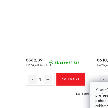
€362,39
€610
(4 ks)
Skladom
€294,63 bez DPH
€496,6
DO KOŠÍKA
Kliknu
Kód:
50600
prefer
pohodl
reklam