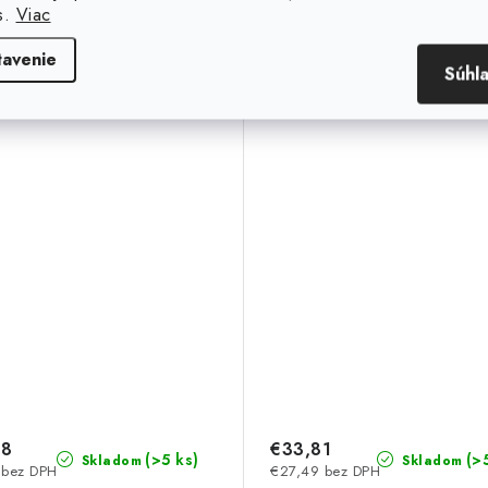
s.
Viac
Magnetický uholník
Magnetický uholní
155x102x16 mm
190x120x26 mm
tavenie
Súhl
08
€33,81
(>5 ks)
(>
Skladom
Skladom
 bez DPH
€27,49 bez DPH