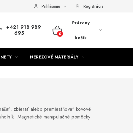
Prihlásenie
Registrácia
Prázdny
+421 918 989
695
NÁKUPNÝ
košík
KOŠÍK
GNETY
NEREZOVÉ MATERIÁLY
nášať, zbierať alebo premiestňovať kovové
ý uholník. Magnetické manipulačné pomôcky