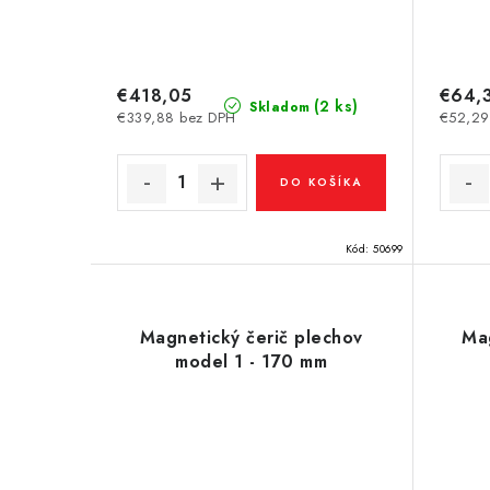
u
k
k
t
t
€418,05
€64,
o
(2 ks)
Skladom
€339,88 bez DPH
€52,29
o
v
v
DO KOŠÍKA
Kód:
50699
Magnetický čerič plechov
Mag
model 1 - 170 mm