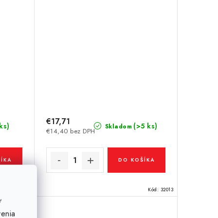
€17,71
ks)
(>5 ks)
Skladom
€14,40 bez DPH
ÍKA
DO KOŠÍKA
Kód:
50605
Kód:
32013
ť
venia