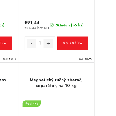
€91,44
ks)
(>5 ks)
Skladom
€74,34 bez DPH
ÍKA
DO KOŠÍKA
Kód:
50813
Kód:
50793
hov
Magnetický ručný zberač,
separátor, na 10 kg
Novinka