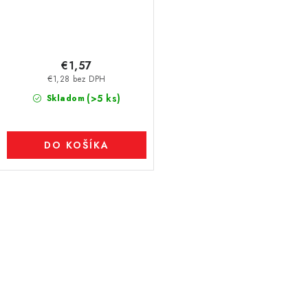
€1,57
€1,28 bez DPH
(>5 ks)
Skladom
DO KOŠÍKA
O
v
l
á
d
a