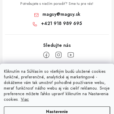
Potrebujete s niečím poradiť? Sme tu pre vás!
magsy
@
magsy.sk
+421 918 989 695
Z
Kliknutím na Súhlasím so všetkým budú uložené cookies
á
funkčné, preferenčné, analytické aj marketingové -
Informácie pre vás
p
dokážeme vám tak umožniť pohodlné používanie webu,
merať funkčnosť nášho webu aj vás cieliť reklamou. Svoje
ä
O nás
preference môžete ľahko upraviť kliknutím na Nastavenia
t
cookies.
Viac
Facebook
Obchodné podmienky
i
e
Ochrana osobných údajov
Nastavenie