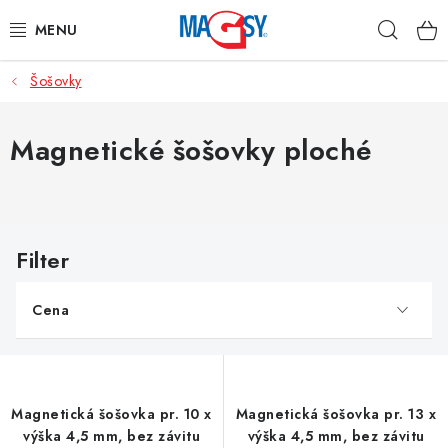
Prejsť
Hľad
na
obsah
Šošovky
HLAVNÉ KATEGÓRIE
MAGNETICKÉ POMÔCKY
Magnetické šošovky ploché
PRIEMYSELNÉ MAGNETY
V
OSTATNÉ MAGNETY
ý
p
NEREZOVÉ MATERIÁLY
Cena
i
s
O nás
Obchodné podmienky
Ochrana osobných údajov
p
Kontakt
Odstúpenie od zmluvy
r
Magnetická šošovka pr. 10 x
Magnetická šošovka pr. 13 x
o
výška 4,5 mm, bez závitu
výška 4,5 mm, bez závitu