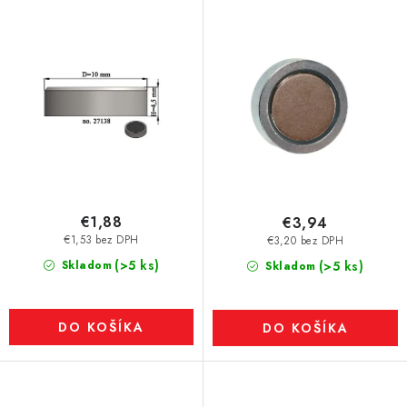
d
u
k
t
o
v
€1,88
€3,94
€1,53 bez DPH
€3,20 bez DPH
(>5 ks)
Skladom
(>5 ks)
Skladom
DO KOŠÍKA
DO KOŠÍKA