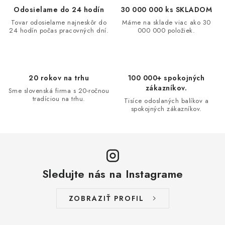
c
Odosielame do 24 hodín
30 000 000 ks SKLADOM
i
Tovar odosielame najneskôr do
Máme na sklade viac ako 30
24 hodín počas pracovných dní.
000 000 položiek.
e
p
r
v
20 rokov na trhu
100 000+ spokojných
k
zákazníkov.
Sme slovenská firma s 20-ročnou
y
tradíciou na trhu.
Tisíce odoslaných balíkov a
spokojných zákazníkov.
v
ý
p
i
s
Sledujte nás na Instagrame
u
ZOBRAZIŤ PROFIL