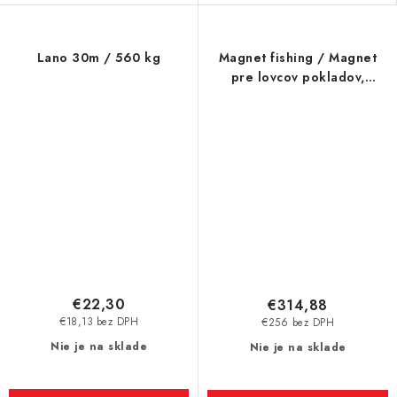
Lano 30m / 560 kg
Magnet fishing / Magnet
pre lovcov pokladov,
kufríková sada, magnet pr.
85 x 18 mm
€22,30
€314,88
€18,13 bez DPH
€256 bez DPH
Nie je na sklade
Nie je na sklade