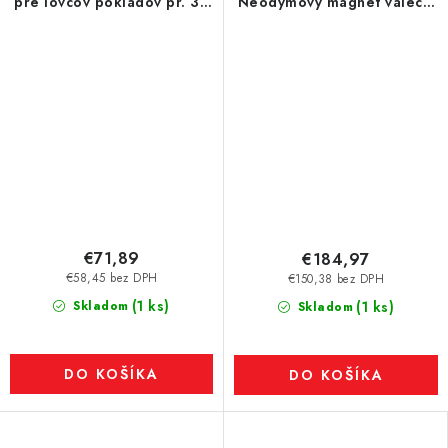
pre lovcov pokladov pr. 30
Neodymový magnet valec s
x 50 mm, lano 15 metrov
dierou pr.60 x 30 N 80 °C,
VMM8-N45
€71,89
€184,97
€58,45 bez DPH
€150,38 bez DPH
(1 ks)
Skladom
(1 ks)
Skladom
DO KOŠÍKA
DO KOŠÍKA