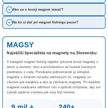
Ako sa o lovný magnet starať?
Na čo si dať pri magnet fishingu pozor?
MAGSY
Najväčší špecialista na magnety na Slovensku
V kategórii magnet fishing nájdete výkonné lovné magnety s
okom a závitom, lano a príslušenstvo na lovenie kovových
predmetov z vody. Ponúkame jednostranné aj silnejšie
magnety v širokom rozsahu odtrhových síl, magnety so
závitom pre karabínu a oko aj zdvíhacie magnety. Pri každom
magnete uvádzame odtrhovú silu a spôsob uchytenia, aby ste
vybrali správnu zostavu pre svoj štýl lovenia.
9 mil.
+
240
+