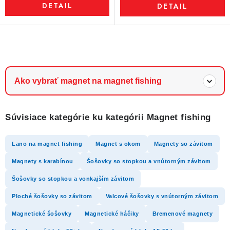
DETAIL
DETAIL
O
v
l
Ako vybrať magnet na magnet fishing
á
d
Súvisiace kategórie ku kategórii Magnet fishing
a
c
Lano na magnet fishing
Magnet s okom
Magnety so závitom
i
e
Magnety s karabínou
Šošovky so stopkou a vnútorným závitom
p
Šošovky so stopkou a vonkajším závitom
r
Ploché šošovky so závitom
Valcové šošovky s vnútorným závitom
v
k
Magnetické šošovky
Magnetické háčiky
Bremenové magnety
y