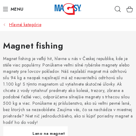
Prejsť
Hľad
na
obsah
Hlavné kategórie
HLAVNÉ KATEGÓRIE
MAGNETICKÉ POMÔCKY
Magnet fishing
PRIEMYSELNÉ MAGNETY
Magnet fishing je veľký hit, hlavne u nás v Českej republike, kde je
stále viac populárny. Ponúkame veľmi silné rybárske magnety alebo
magnety pre lovcov pokladov. Náš najslabší magnet má odtrhovú
OSTATNÉ MAGNETY
silu 94 kg a naopak najsilnejší má až neuveriteľnú odtrhovú silu
1.100 kg! S týmto magnetom už vytiahnete skutočné úlovky. Ak
NEREZOVÉ MATERIÁLY
chcete z vody vytiahnuť predmety ako kolesá, trezory, zbrane a
podobné ťažké veci, odporúčame silnejšie magnety s trhacou silou
500 kg a viac. Ponúkame aj príslušenstvo, ako sú veľmi pevné laná,
O nás
Obchodné podmienky
Ochrana osobných údajov
bez ktorých sa nezaobídete. Zaujíma vás, čo sa nachádza v miestnej
Kontakt
Odstúpenie od zmluvy
priehrade? Niet nič jednoduchšieho, ako si kúpiť poriadny magnet a
hodiť ho do vody!
Lano na magnet