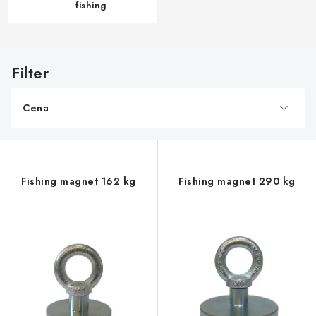
fishing
V
ý
p
Cena
i
s
p
r
Fishing magnet 162 kg
Fishing magnet 290 kg
o
d
u
k
t
o
v