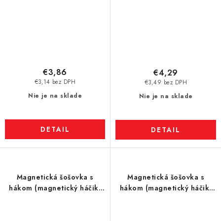
€3,86
€4,29
€3,14 bez DPH
€3,49 bez DPH
Nie je na sklade
Nie je na sklade
DETAIL
DETAIL
Magnetická šošovka s
Magnetická šošovka s
hákom (magnetický háčik)
hákom (magnetický háčik)
pr. 20 N zelená
pr. 25 N čierna