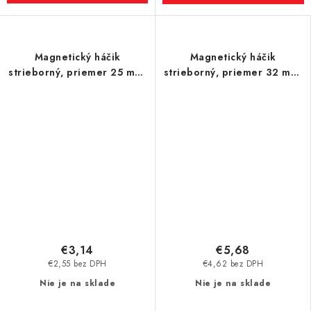
Magnetický háčik
Magnetický háčik
strieborný, priemer 25 mm,
strieborný, priemer 32 mm,
NdFeB, odtrhová sila 22 kg
NdFeB, odtrhová sila 34 kg
€3,14
€5,68
€2,55 bez DPH
€4,62 bez DPH
Nie je na sklade
Nie je na sklade