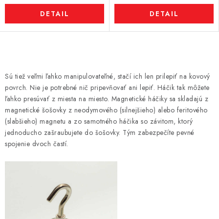
DETAIL
DETAIL
O
v
Sú tiež veľmi ľahko manipulovateľné, stačí ich len prilepiť na kovový
l
povrch. Nie je potrebné nič pripevňovať ani lepiť. Háčik tak môžete
á
ľahko presúvať z miesta na miesto. Magnetické háčiky sa skladajú z
d
magnetické šošovky z neodymového (silnejšieho) alebo feritového
(slabšieho) magnetu a zo samotného háčika so závitom, ktorý
a
jednoducho zašraubujete do šošovky. Tým zabezpečíte pevné
c
spojenie dvoch častí.
i
e
p
r
v
k