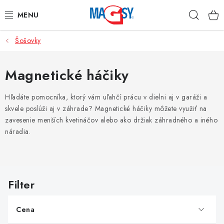
Prejsť
Hľad
na
obsah
Šošovky
HLAVNÉ KATEGÓRIE
MAGNETICKÉ POMÔCKY
Magnetické háčiky
PRIEMYSELNÉ MAGNETY
Hľadáte pomocníka, ktorý vám uľahčí prácu v dielni aj v garáži a
skvele poslúži aj v záhrade? Magnetické háčiky môžete využiť na
zavesenie menších kvetináčov alebo ako držiak záhradného a iného
OSTATNÉ MAGNETY
náradia.
NEREZOVÉ MATERIÁLY
V
O nás
Obchodné podmienky
Ochrana osobných údajov
ý
Kontakt
Odstúpenie od zmluvy
p
Cena
i