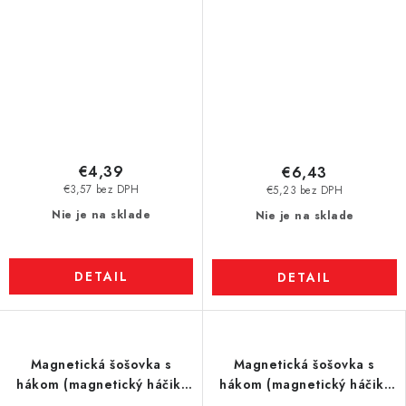
€4,39
€6,43
€3,57 bez DPH
€5,23 bez DPH
Nie je na sklade
Nie je na sklade
DETAIL
DETAIL
Magnetická šošovka s
Magnetická šošovka s
hákom (magnetický háčik)
hákom (magnetický háčik)
pr. 25 N zelená
pr. 32 N biela