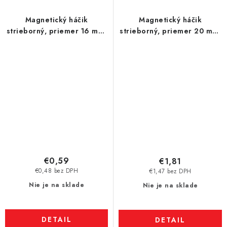
Magnetický háčik
Magnetický háčik
strieborný, priemer 16 mm,
strieborný, priemer 20 mm,
NdFeB, odtrhová sila 8 kg
NdFeB, odtrhová sila 12 kg
€0,59
€1,81
€0,48 bez DPH
€1,47 bez DPH
Nie je na sklade
Nie je na sklade
DETAIL
DETAIL