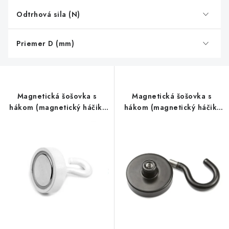
s
Odtrhová sila (N)
p
r
o
Priemer D (mm)
d
u
k
Magnetická šošovka s
Magnetická šošovka s
t
hákom (magnetický háčik)
hákom (magnetický háčik)
o
pr. 25 N biela
pr. 32 N čierna
v