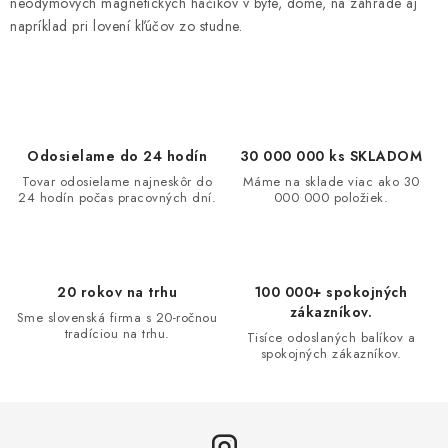
neodymových magnetických háčikov v byte, dome, na záhrade aj
napríklad pri lovení kľúčov zo studne.
Odosielame do 24 hodín
30 000 000 ks SKLADOM
Tovar odosielame najneskôr do
Máme na sklade viac ako 30
24 hodín počas pracovných dní.
000 000 položiek.
20 rokov na trhu
100 000+ spokojných
zákazníkov.
Sme slovenská firma s 20-ročnou
tradíciou na trhu.
Tisíce odoslaných balíkov a
spokojných zákazníkov.