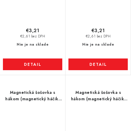
€3,21
€3,21
€2,61 bez DPH
€2,61 bez DPH
Nie je na sklade
Nie je na sklade
DETAIL
DETAIL
Magnetická šošovka s
Magnetická šošovka s
hákom (magnetický háčik)
hákom (magnetický háčik)
pr. 16 N zelená
pr. 20 N čierna