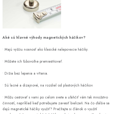
y
v
ý
p
i
s
Aké sú hlavné výhody magnetických háčikov?
u
• Majú vyššiu nosnosť ako klasické nalepovacie háčiky.
• Môžete ich ľubovoľne premiestňovať.
• Držia bez lepenia a vŕtania.
• Sú lacné a dizajnové, na rozdiel od plastových háčikov.
• Môžu cestovať s vami po celom svete a uľahčiť vám tak množstvo
činností, napríklad keď potrebujete zavesiť bielizeň. Na čo ďalšie sa
dajú magnetické háčiky využiť? Prečítajte si článok o využití