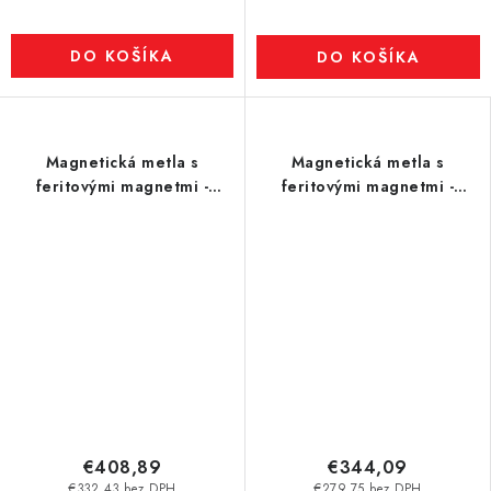
DO KOŠÍKA
DO KOŠÍKA
Magnetická metla s
Magnetická metla s
feritovými magnetmi -
feritovými magnetmi -
model 2
model 2/400
€408,89
€344,09
€332,43 bez DPH
€279,75 bez DPH