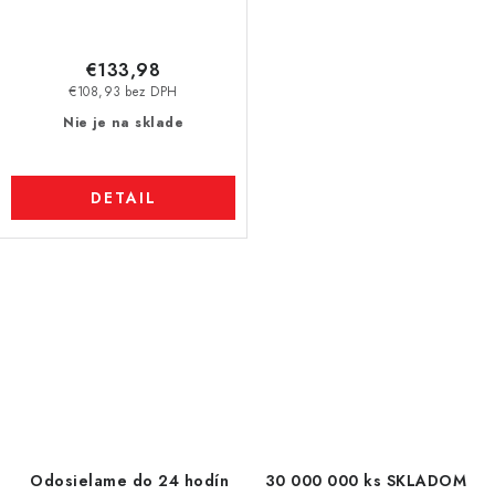
€133,98
€108,93 bez DPH
Nie je na sklade
DETAIL
O
v
l
á
d
a
c
Odosielame do 24 hodín
30 000 000 ks SKLADOM