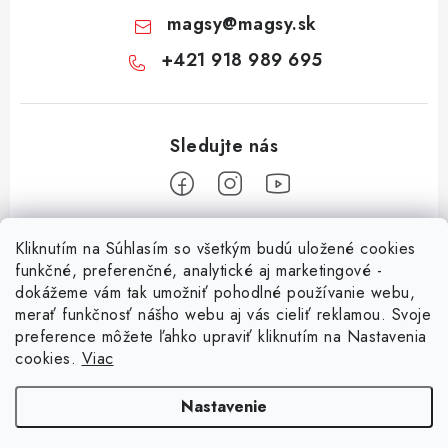
magsy
@
magsy.sk
+421 918 989 695
Z
Kliknutím na Súhlasím so všetkým budú uložené cookies
á
funkčné, preferenčné, analytické aj marketingové -
Informácie pre vás
p
dokážeme vám tak umožniť pohodlné používanie webu,
merať funkčnosť nášho webu aj vás cieliť reklamou. Svoje
ä
O nás
preference môžete ľahko upraviť kliknutím na Nastavenia
t
cookies.
Viac
Facebook
Obchodné podmienky
i
e
Ochrana osobných údajov
Nastavenie
Kontakt