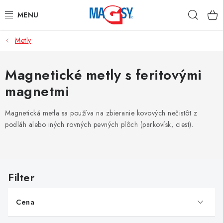
Prejsť
Hľad
na
obsah
Metly
HLAVNÉ KATEGÓRIE
MAGNETICKÉ POMÔCKY
Magnetické metly s feritovými
magnetmi
PRIEMYSELNÉ MAGNETY
Magnetická metla sa používa na zbieranie kovových nečistôt z
OSTATNÉ MAGNETY
podláh alebo iných rovných pevných plôch (parkovísk, ciest).
NEREZOVÉ MATERIÁLY
V
O nás
Obchodné podmienky
Ochrana osobných údajov
ý
p
Kontakt
Odstúpenie od zmluvy
Cena
i
s