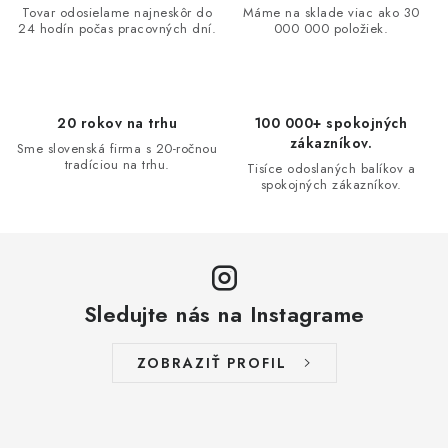
i
Tovar odosielame najneskôr do
Máme na sklade viac ako 30
24 hodín počas pracovných dní.
000 000 položiek.
e
p
r
v
20 rokov na trhu
100 000+ spokojných
k
zákazníkov.
Sme slovenská firma s 20-ročnou
y
tradíciou na trhu.
Tisíce odoslaných balíkov a
spokojných zákazníkov.
v
ý
p
i
s
Sledujte nás na Instagrame
u
ZOBRAZIŤ PROFIL