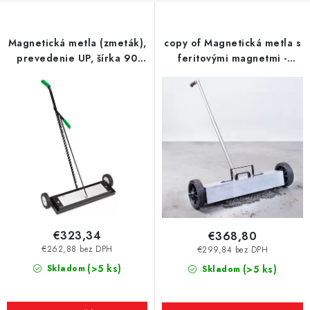
p
r
Magnetická metla (zmeták),
copy of Magnetická metla s
o
prevedenie UP, šírka 90
feritovými magnetmi -
d
cm, feritové magnety
model 1
u
k
t
o
v
€323,34
€368,80
€262,88 bez DPH
€299,84 bez DPH
(>5 ks)
Skladom
(>5 ks)
Skladom