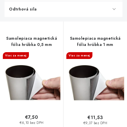
r
o
Odtrhová sila
d
u
k
Samolepiaca magnetická
Samolepiaca magnetická
t
fólia hrúbka 0,5 mm
fólia hrúbka 1 mm
o
Viac za menej
Viac za menej
v
€7,50
€11,53
€6,10 bez DPH
€9,37 bez DPH