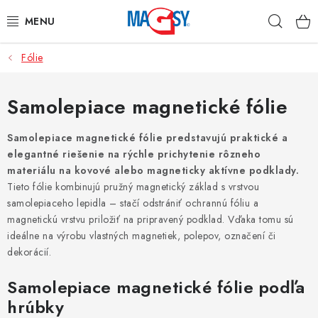
Prejsť
Hľad
na
obsah
Fólie
HLAVNÉ KATEGÓRIE
MAGNETICKÉ POMÔCKY
Samolepiace magnetické fólie
PRIEMYSELNÉ MAGNETY
Samolepiace magnetické fólie predstavujú praktické a
elegantné riešenie na rýchle prichytenie rôzneho
materiálu na kovové alebo magneticky aktívne podklady.
OSTATNÉ MAGNETY
Tieto fólie kombinujú pružný magnetický základ s vrstvou
samolepiaceho lepidla – stačí odstrániť ochrannú fóliu a
NEREZOVÉ MATERIÁLY
magnetickú vrstvu priložiť na pripravený podklad. Vďaka tomu sú
ideálne na výrobu vlastných magnetiek, polepov, označení či
O nás
Obchodné podmienky
Ochrana osobných údajov
dekorácií.
Kontakt
Odstúpenie od zmluvy
Samolepiace magnetické fólie podľa
hrúbky