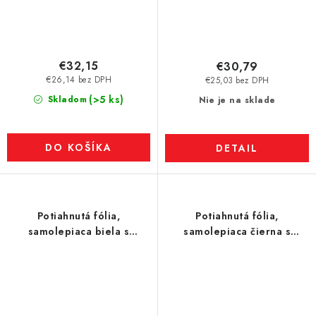
€32,15
€30,79
€26,14 bez DPH
€25,03 bez DPH
(>5 ks)
Skladom
Nie je na sklade
DO KOŠÍKA
DETAIL
Potiahnutá fólia,
Potiahnutá fólia,
samolepiaca biela s
samolepiaca čierna s
penovým lepidlom,
penovým lepidlom,
popisovacia, 100 × 60 cm
popisovacia, 100 × 60 cm