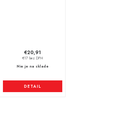
€20,91
€17 bez DPH
Nie je na sklade
DETAIL
O
v
l