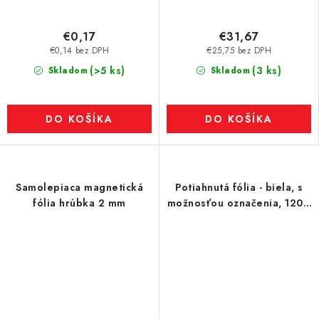
€0,17
€31,67
€0,14 bez DPH
€25,75 bez DPH
(>5 ks)
(3 ks)
Skladom
Skladom
DO KOŠÍKA
DO KOŠÍKA
Samolepiaca magnetická
Potiahnutá fólia - biela, s
fólia hrúbka 2 mm
možnosťou označenia, 120 x
90 cm