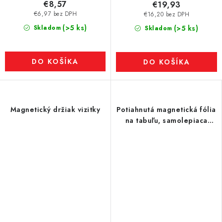
€8,57
€19,93
€6,97 bez DPH
€16,20 bez DPH
(>5 ks)
Skladom
(>5 ks)
Skladom
DO KOŠÍKA
DO KOŠÍKA
Magnetický držiak vizitky
Potiahnutá magnetická fólia
na tabuľu, samolepiaca
čierna na kriedu, fixku,
šírka 120 cm, metráž