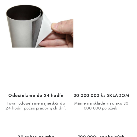
á
d
a
c
i
e
p
r
v
k
y
v
Odosielame do 24 hodín
30 000 000 ks SKLADOM
ý
Tovar odosielame najneskôr do
Máme na sklade viac ako 30
p
24 hodín počas pracovných dní.
000 000 položiek.
i
s
u