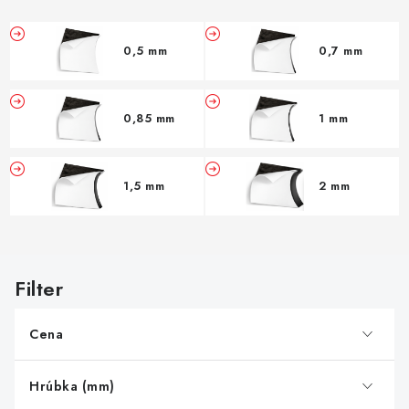
0,5 mm
0,7 mm
0,85 mm
1 mm
1,5 mm
2 mm
V
ý
p
Cena
i
s
Hrúbka (mm)
p