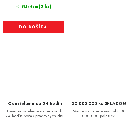
(2 ks)
Skladom
DO KOŠÍKA
O
v
l
á
d
a
c
Odosielame do 24 hodín
30 000 000 ks SKLADOM
i
Tovar odosielame najneskôr do
Máme na sklade viac ako 30
24 hodín počas pracovných dní.
000 000 položiek.
e
p
r