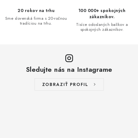
v
20 rokov na trhu
100 000+ spokojných
k
zákazníkov.
Sme slovenská firma s 20-ročnou
y
tradíciou na trhu.
Tisíce odoslaných balíkov a
spokojných zákazníkov.
v
ý
p
i
s
Sledujte nás na Instagrame
u
ZOBRAZIŤ PROFIL