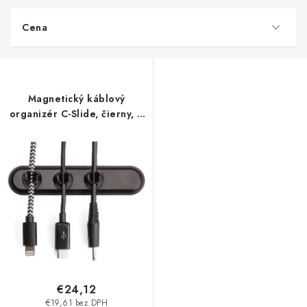
p
Cena
i
s
p
r
Magnetický káblový
o
organizér C-Slide, čierny, 3
d
svorky na káble
u
k
t
o
v
€24,12
€19,61 bez DPH