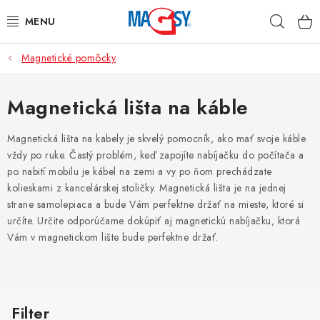
Prejsť
Hľad
na
obsah
Magnetické pomôcky
HLAVNÉ KATEGÓRIE
MAGNETICKÉ POMÔCKY
Magnetická lišta na káble
PRIEMYSELNÉ MAGNETY
Magnetická lišta na kabely je skvelý pomocník, ako mať svoje káble
vždy po ruke. Častý problém, keď zapojíte nabíjačku do počítača a
po nabití mobilu je kábel na zemi a vy po ňom prechádzate
OSTATNÉ MAGNETY
kolieskami z kancelárskej stoličky. Magnetická lišta je na jednej
strane samolepiaca a bude Vám perfektne držať na mieste, ktoré si
NEREZOVÉ MATERIÁLY
určíte. Určite odporúčame dokúpiť aj magnetickú nabíjačku, ktorá
Vám v magnetickom lište bude perfektne držať.
O nás
Obchodné podmienky
Ochrana osobných údajov
Kontakt
Odstúpenie od zmluvy
V
ý