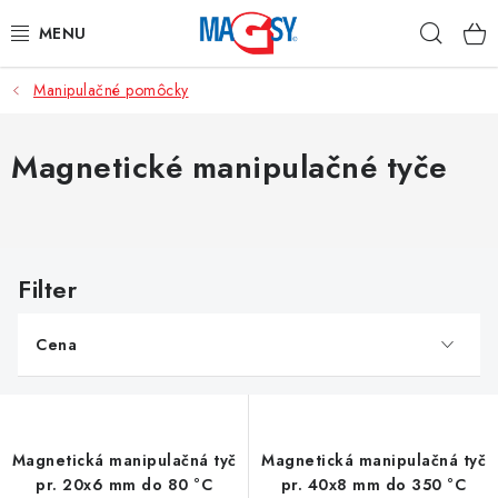
Prejsť
Hľad
na
obsah
Manipulačné pomôcky
HLAVNÉ KATEGÓRIE
MAGNETICKÉ POMÔCKY
Magnetické manipulačné tyče
PRIEMYSELNÉ MAGNETY
V
OSTATNÉ MAGNETY
ý
p
NEREZOVÉ MATERIÁLY
Cena
i
s
O nás
Obchodné podmienky
Ochrana osobných údajov
p
Kontakt
Odstúpenie od zmluvy
r
Magnetická manipulačná tyč
Magnetická manipulačná tyč
o
pr. 20x6 mm do 80 °C
pr. 40x8 mm do 350 °C