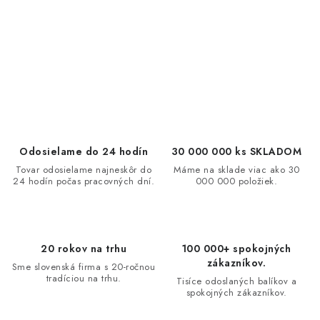
O
v
l
á
d
a
c
Odosielame do 24 hodín
30 000 000 ks SKLADOM
i
Tovar odosielame najneskôr do
Máme na sklade viac ako 30
24 hodín počas pracovných dní.
000 000 položiek.
e
p
r
v
20 rokov na trhu
100 000+ spokojných
k
zákazníkov.
Sme slovenská firma s 20-ročnou
y
tradíciou na trhu.
Tisíce odoslaných balíkov a
spokojných zákazníkov.
v
ý