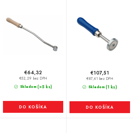
d
u
k
t
o
v
€64,32
€107,51
€52,29 bez DPH
€87,41 bez DPH
(>5 ks)
Skladom
(1 ks)
Skladom
DO KOŠÍKA
DO KOŠÍKA