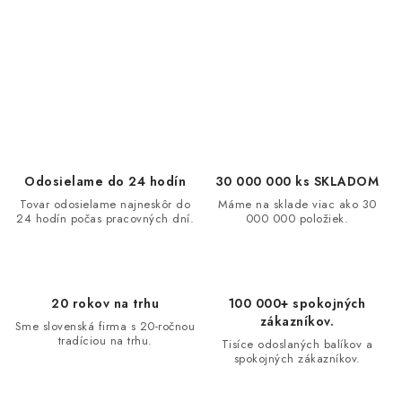
O
v
l
á
d
a
c
Odosielame do 24 hodín
30 000 000 ks SKLADOM
i
Tovar odosielame najneskôr do
Máme na sklade viac ako 30
24 hodín počas pracovných dní.
000 000 položiek.
e
p
r
v
20 rokov na trhu
100 000+ spokojných
k
zákazníkov.
Sme slovenská firma s 20-ročnou
y
tradíciou na trhu.
Tisíce odoslaných balíkov a
spokojných zákazníkov.
v
ý