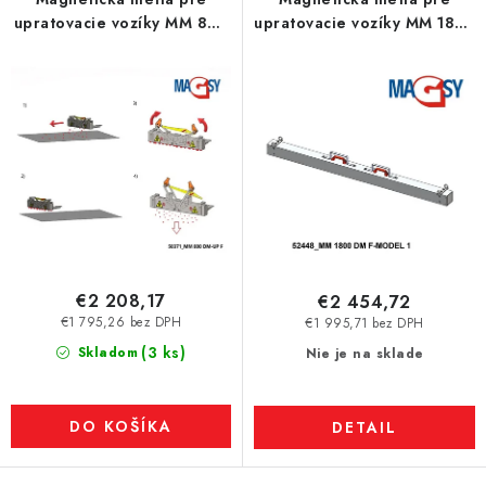
o
upratovacie vozíky MM 800
upratovacie vozíky MM 1800
d
DM-UP F
DM F-MODEL 1
u
k
t
o
v
€2 208,17
€2 454,72
€1 795,26 bez DPH
€1 995,71 bez DPH
(3 ks)
Skladom
Nie je na sklade
DO KOŠÍKA
DETAIL