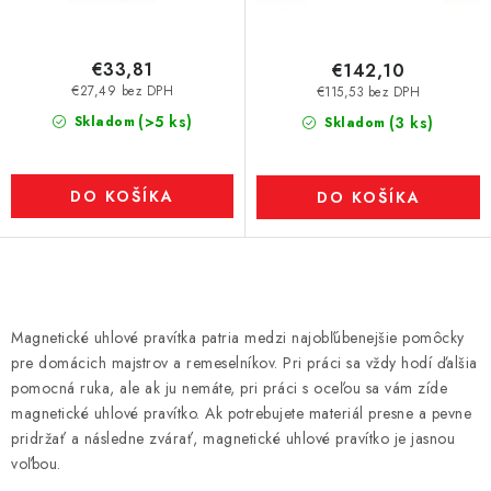
€33,81
€142,10
€27,49 bez DPH
€115,53 bez DPH
(>5 ks)
Skladom
(3 ks)
Skladom
DO KOŠÍKA
DO KOŠÍKA
O
v
Magnetické uhlové pravítka patria medzi najobľúbenejšie pomôcky
l
pre domácich majstrov a remeselníkov. Pri práci sa vždy hodí ďalšia
á
pomocná ruka, ale ak ju nemáte, pri práci s oceľou sa vám zíde
d
magnetické uhlové pravítko. Ak potrebujete materiál presne a pevne
pridržať a následne zvárať, magnetické uhlové pravítko je jasnou
a
voľbou.
c