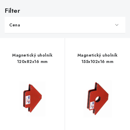
V
ý
p
Cena
i
s
p
r
Magnetický uholník
Magnetický uholník
o
120x82x16 mm
155x102x16 mm
d
u
k
t
o
v