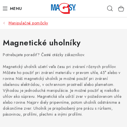
Prejsť
Hľad
na
obsah
Manipulačné pomôcky
HLAVNÉ KATEGÓRIE
MAGNETICKÉ POMÔCKY
Magnetické uholníky
PRIEMYSELNÉ MAGNETY
Potrebujete poradiť? Časté otázky zákazníkov.
Magnetický uholník ušetrí veľa času pri zváraní rôznych profilov.
OSTATNÉ MAGNETY
Môžete ho použiť pri zváraní materiálu v pravom uhle, 45° alebo v
rovine. Náš magnetický uholník je možné použiť pri zváraní
NEREZOVÉ MATERIÁLY
obalenou elektródou, v ochrannom prostredí alebo plameňom.
Výhodou je jednoduchá manipulácia. Je možné použiť aj niekoľko
uhlov ako súpravu. Magnetická sila udrží zvar v požadovanom uhle
O nás
Obchodné podmienky
Ochrana osobných údajov
alebo rovine. Najprv diely pripevníme, potom uholník odstránime a
Kontakt
dokončíme zvar. Uholník je prispôsobený pre prácu s rúrkami,
pásovinou, profilmi, plechmi a inými profilmi.