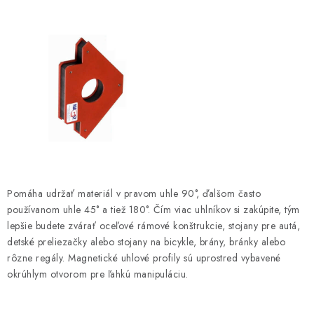
i
e
p
r
v
k
y
v
ý
p
i
Pomáha udržať materiál v pravom uhle 90°, ďalšom často
s
používanom uhle 45° a tiež 180°. Čím viac uhlníkov si zakúpite, tým
u
lepšie budete zvárať oceľové rámové konštrukcie, stojany pre autá,
detské preliezačky alebo stojany na bicykle, brány, bránky alebo
rôzne regály. Magnetické uhlové profily sú uprostred vybavené
okrúhlym otvorom pre ľahkú manipuláciu.