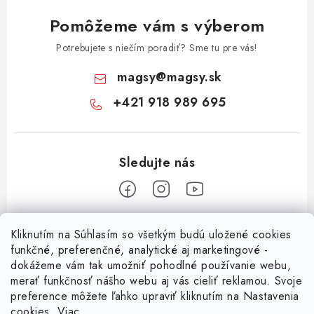
Pomôžeme vám s výberom
Potrebujete s niečím poradiť? Sme tu pre vás!
magsy
@
magsy.sk
+421 918 989 695
Z
Kliknutím na Súhlasím so všetkým budú uložené cookies
á
funkčné, preferenčné, analytické aj marketingové -
Informácie pre vás
p
dokážeme vám tak umožniť pohodlné používanie webu,
merať funkčnosť nášho webu aj vás cieliť reklamou. Svoje
ä
O nás
preference môžete ľahko upraviť kliknutím na Nastavenia
t
cookies.
Viac