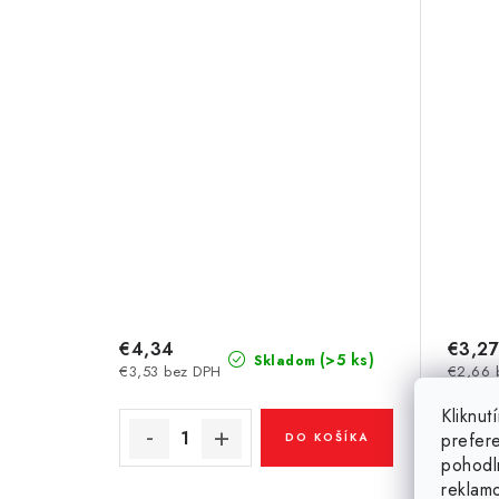
€4,34
€3,27
(>5 ks)
Skladom
€3,53 bez DPH
€2,66 
Kliknu
prefer
DO KOŠÍKA
pohodl
reklam