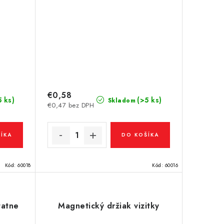
€0,58
5 ks)
(>5 ks)
Skladom
€0,47 bez DPH
ÍKA
DO KOŠÍKA
Kód:
60018
Kód:
60016
tatne
Magnetický držiak vizitky