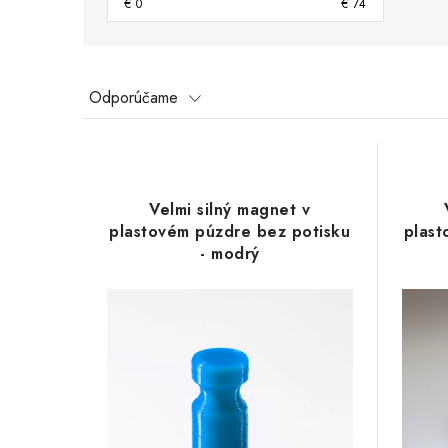
€
0
€
74
R
Odporúčame
a
V
d
ý
e
Velmi silný magnet v
p
plastovém púzdre bez potisku
plast
n
- modrý
i
i
s
e
p
p
r
r
o
o