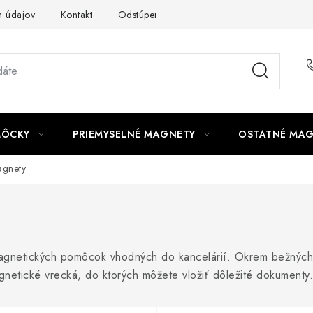
 údajov
Kontakt
Odstúpenie od zmluvy
MÔCKY
PRIEMYSELNÉ MAGNETY
OSTATNÉ MA
agnety
gnetických pomôcok vhodných do kancelárií. Okrem bežných 
netické vrecká, do ktorých môžete vložiť dôležité dokumenty.