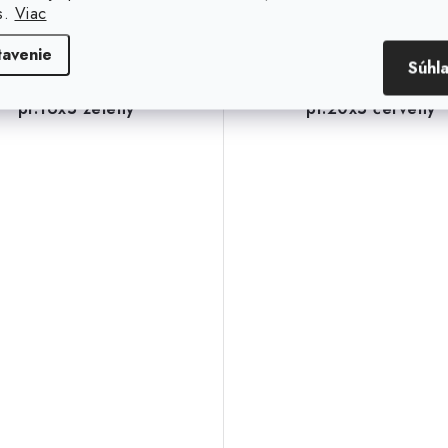
Kód:
60210
s.
Viac
tavenie
Súhl
arebný magnet guľatý
Farebný magnet guľa
pr.16x5 zelený
pr.20x5 červený