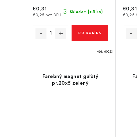
€0,31
€0,31
(>5 ks)
Skladom
€0,25 bez DPH
€0,25 
DO KOŠÍKA
Kód:
60023
Farebný magnet guľatý
F
pr.20x5 zelený