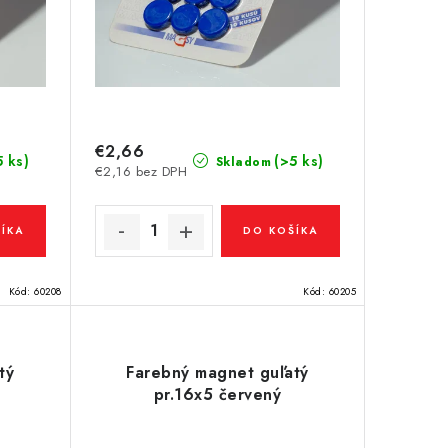
€2,66
5 ks)
(>5 ks)
Skladom
€2,16 bez DPH
ÍKA
DO KOŠÍKA
Kód:
60208
Kód:
60205
tý
Farebný magnet guľatý
pr.16x5 červený