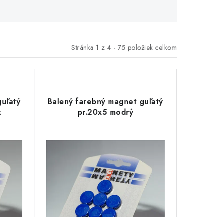
Stránka
1
z
4
-
75
položiek celkom
uľatý
Balený farebný magnet guľatý
x
pr.20x5 modrý