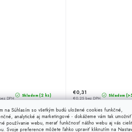
€0,31
(2 ks)
(>
Skladom
Skladom
bez DPH
€0,25 bez DPH
tím na Súhlasím so všetkým budú uložené cookies funkčné,
enčné, analytické aj marketingové - dokážeme vám tak umožniť
DO KOŠÍKA
DO KOŠ
né používanie webu, merať funkčnosť nášho webu aj vás cieli
ou. Svoje preference môžete ľahko upraviť kliknutím na Nasta