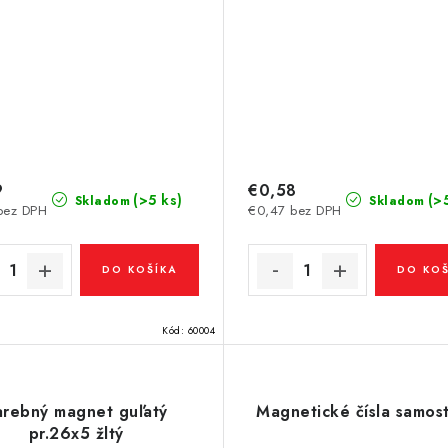
9
€0,58
(>5 ks)
(>
Skladom
Skladom
bez DPH
€0,47 bez DPH
DO KOŠÍKA
DO KOŠ
Kód:
60004
arebný magnet guľatý
Magnetické čísla samos
pr.26x5 žltý