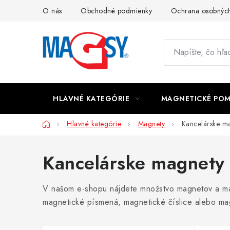
Prejsť
O nás
Obchodné podmienky
Ochrana osobných
na
obsah
HLAVNÉ KATEGÓRIE
MAGNETICKÉ PO
Domov
Hlavné kategórie
Magnety
Kancelárske m
Kancelárske magnety
V našom e-shopu nájdete množstvo magnetov a ma
magnetické písmená, magnetické číslice alebo mag