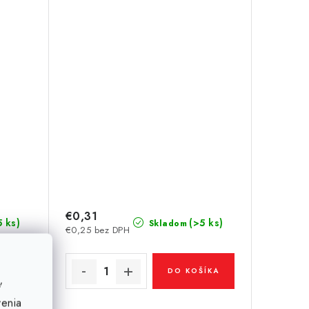
€0,31
5 ks)
(>5 ks)
Skladom
€0,25 bez DPH
ÍKA
DO KOŠÍKA
ť
venia