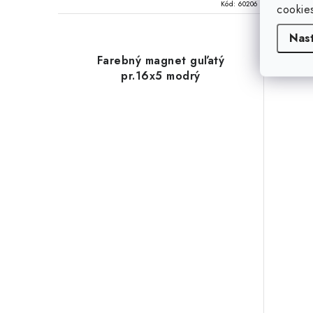
Kód:
60206
cookie
Nas
Farebný magnet guľatý
F
pr.16x5 modrý