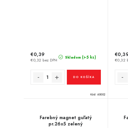
€0,39
€0,3
(>5 ks)
Skladom
€0,32 bez DPH
€0,32 
DO KOŠÍKA
Kód:
60002
Farebný magnet guľatý
F
pr.26x5 zelený