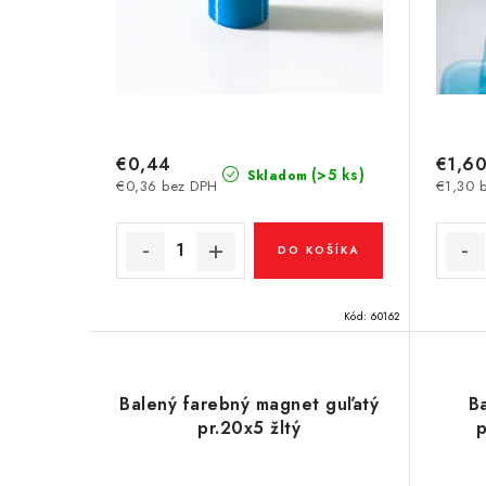
d
d
u
u
k
k
t
t
€0,44
€1,6
o
(>5 ks)
Skladom
€0,36 bez DPH
€1,30 
o
v
v
DO KOŠÍKA
Kód:
60162
Balený farebný magnet guľatý
B
pr.20x5 žltý
p