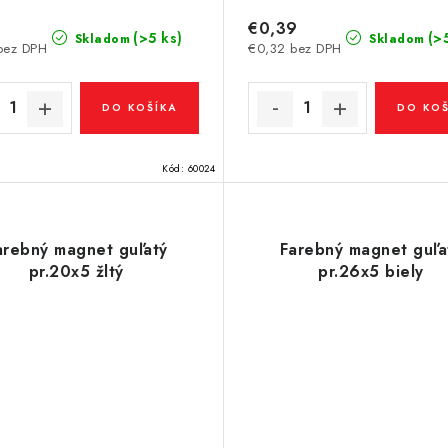
€0,39
(>5 ks)
(>
Skladom
Skladom
bez DPH
€0,32 bez DPH
DO KOŠÍKA
DO KOŠ
Kód:
60024
arebný magnet guľatý
Farebný magnet guľa
pr.20x5 žltý
pr.26x5 biely