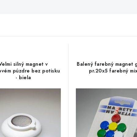
Velmi silný magnet v
Balený farebný magnet g
ovém púzdre bez potisku
pr.20x5 farebný mi
- biela