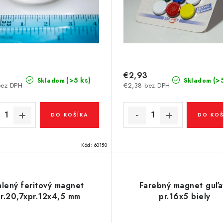
0
€2,93
(>5 ks)
(>
Skladom
Skladom
bez DPH
€2,38 bez DPH
DO KOŠÍKA
DO KOŠ
Kód:
60150
alený feritový magnet
Farebný magnet guľa
r.20,7xpr.12x4,5 mm
pr.16x5 biely