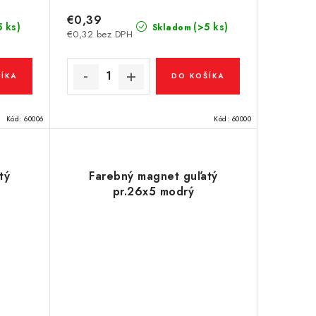
€0,39
5 ks)
(>5 ks)
Skladom
€0,32 bez DPH
ÍKA
DO KOŠÍKA
Kód:
60006
Kód:
60000
tý
Farebný magnet guľatý
pr.26x5 modrý