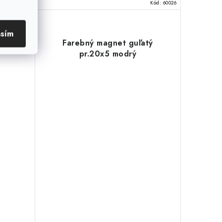
Kód:
60027
Kód:
60026
asím
tý
Farebný magnet guľatý
pr.20x5 modrý