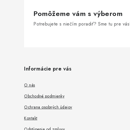
Pomôžeme vám s výberom
Potrebujete s niečím poradiť? Sme tu pre vás
Z
á
Informácie pre vás
p
ä
O nás
t
Obchodné podmienky
i
Ochrana osobných údajov
e
Kontakt
Odstúpenie od zmluvy