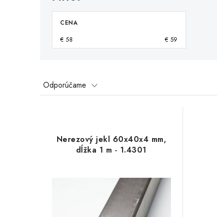
CENA
€
58
€
59
R
Odporúčame
a
V
d
ý
e
Nerezový jekl 60x40x4 mm,
p
dĺžka 1 m - 1.4301
n
i
i
s
e
p
p