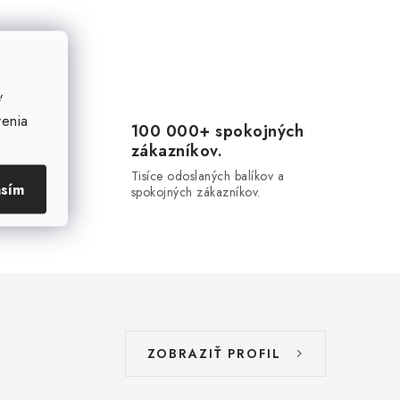
ť
venia
100 000+ spokojných
zákazníkov.
20-
u.
Tisíce odoslaných balíkov a
asím
spokojných zákazníkov.
ZOBRAZIŤ PROFIL