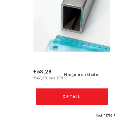
r
r
o
o
d
d
u
u
k
k
t
t
€58,28
o
Nie je na sklade
€47,38 bez DPH
o
v
v
DETAIL
Kód:
13788.P