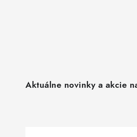
v
ý
p
i
s
u
Aktuálne novinky a akcie na