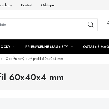
 údajov
Kontakt
Odstúpenie od zmluvy
MÔCKY
PRIEMYSELNÉ MAGNETY
OSTATNÉ MA
Obdĺžnikový dutý profil 60x40x4 mm
ofil 60x40x4 mm