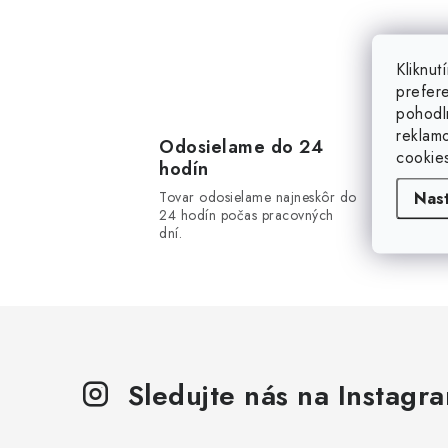
O
v
Kliknu
l
prefer
á
pohodl
reklam
d
Odosielame do 24
cookie
hodín
a
Tovar odosielame najneskôr do
Nas
c
24 hodín počas pracovných
dní.
i
e
p
r
v
Sledujte nás na Instagr
k
y