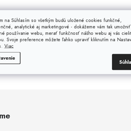
tím na Súhlasím so všetkým budú uložené cookies funkčné,
enčné, analytické aj marketingové - dokážeme vám tak umožniť
né používanie webu, merať funkčnosť nášho webu aj vás cieli
ou. Svoje preference môžete ľahko upraviť kliknutím na Nasta
30 000 000 ks
20 rokov na trhu
s.
Viac
SKLADOM
Sme slovenská firma s 
ročnou tradíciou na trh
Máme na sklade viac ako 30
tavenie
Súhl
000 000 položiek.
ame