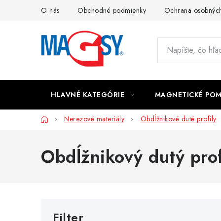
Prejsť
O nás
Obchodné podmienky
Ochrana osobných
na
obsah
HLAVNÉ KATEGÓRIE
MAGNETICKÉ PO
Domov
Nerezové materiály
Obdĺžnikové duté profily
Obdĺžnikový dutý pr