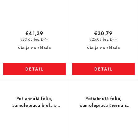
€41,39
€30,79
€33,65 bez DPH
€25,03 bez DPH
Nie je na sklade
Nie je na sklade
DETAIL
DETAIL
Potiahnutá fólia,
Potiahnutá fólia,
samolepiaca biela s
samolepiaca čierna s
penovým lepidlom,
penovým lepidlom,
popisovacia, 100 × 60 cm
popisovacia, 100 × 60 cm