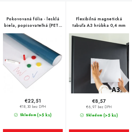
p
r
Pokovovaná fólia - lesklá
Flexibilná magnetická
o
biela, popisovateľná (PET),
tabuľa A3 hrúbka 0,4 mm
d
šírka 0,60 m, dĺžka 1 m
u
k
t
o
v
€22,51
€8,57
€18,30 bez DPH
€6,97 bez DPH
(>5 ks)
Skladom
(>5 ks)
Skladom