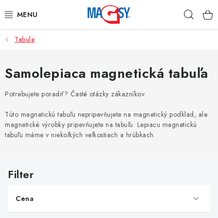
Prejsť
Hľad
na
obsah
Tabule
HLAVNÉ KATEGÓRIE
MAGNETICKÉ POMÔCKY
Samolepiaca magnetická tabuľa
PRIEMYSELNÉ MAGNETY
Potrebujete poradiť? Časté otázky zákazníkov.
Túto magnetickú tabuľu nepripevňujete na magnetický podklad, ale
OSTATNÉ MAGNETY
magnetické výrobky pripevňujete na tabuľu. Lepiacu magnetickú
tabuľu máme v niekoľkých veľkostiach a hrúbkach.
NEREZOVÉ MATERIÁLY
V
O nás
Obchodné podmienky
Ochrana osobných údajov
ý
Kontakt
p
Cena
i
s