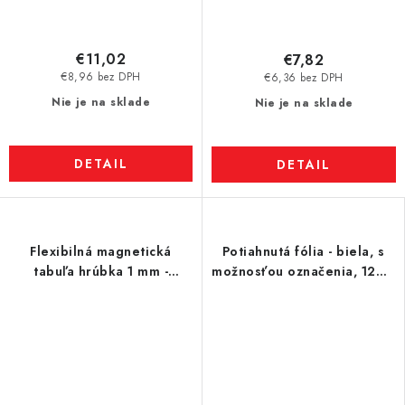
€11,02
€7,82
€8,96 bez DPH
€6,36 bez DPH
Nie je na sklade
Nie je na sklade
DETAIL
DETAIL
Flexibilná magnetická
Potiahnutá fólia - biela, s
tabuľa hrúbka 1 mm -
možnosťou označenia, 120 x
POŠKODENÉ
90 cm