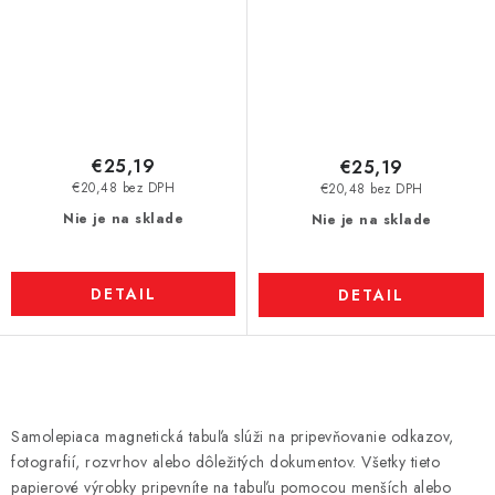
€25,19
€25,19
€20,48 bez DPH
€20,48 bez DPH
Nie je na sklade
Nie je na sklade
DETAIL
DETAIL
O
v
Samolepiaca magnetická tabuľa slúži na pripevňovanie odkazov,
l
fotografií, rozvrhov alebo dôležitých dokumentov. Všetky tieto
á
papierové výrobky pripevníte na tabuľu pomocou menších alebo