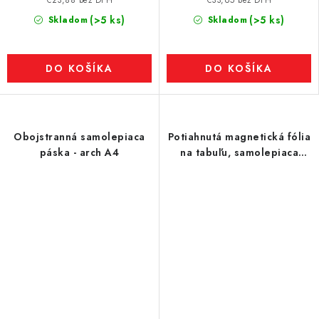
€23,88 bez DPH
€33,65 bez DPH
(>5 ks)
(>5 ks)
Skladom
Skladom
DO KOŠÍKA
DO KOŠÍKA
Obojstranná samolepiaca
Potiahnutá magnetická fólia
páska - arch A4
na tabuľu, samolepiaca
čierna na kriedu, fixku,
šírka 120 cm, metráž