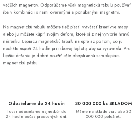
d
väčších magnetov. Odporúčame však magnetickú tabuľu používať
iba v kombinácii s nami overenými a ponúkanými magnetmi.
a
c
Na magnetickú tabuľu môžete tiež písať, vytvárať kreatívne mapy
i
alebo ju môžete kúpiť svojim deťom, ktoré si z nej vytvoria hravú
e
nástenku. Lepiacu magnetickú tabuľu nalepte až po tom, čo ju
p
necháte aspoň 24 hodín pri izbovej teplote, aby sa vyrovnala. Pre
r
lepšie držanie je dobré použiť ešte obojstrannú samolepiacu
v
magnetickú pásku.
k
y
v
ý
p
Odosielame do 24 hodín
30 000 000 ks SKLADOM
i
Tovar odosielame najneskôr do
Máme na sklade viac ako 30
24 hodín počas pracovných dní.
000 000 položiek.
s
u