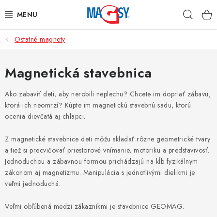
Prejsť
Hľad
na
obsah
Ostatné magnety
HLAVNÉ KATEGÓRIE
MAGNETICKÉ POMÔCKY
Magnetická stavebnica
PRIEMYSELNÉ MAGNETY
Ako zabaviť deti, aby nerobili neplechu? Chcete im dopriať zábavu,
ktorá ich neomrzí? Kúpte im magnetickú stavebnú sadu, ktorú
ocenia dievčatá aj chlapci.
OSTATNÉ MAGNETY
Z magnetické stavebnice deti môžu skladať rôzne geometrické tvary
NEREZOVÉ MATERIÁLY
a tiež si precvičovať priestorové vnímanie, motoriku a predstavivosť.
Jednoduchou a zábavnou formou prichádzajú na kĺb fyzikálnym
O nás
Obchodné podmienky
Ochrana osobných údajov
zákonom aj magnetizmu. Manipulácia s jednotlivými dielikmi je
veľmi jednoduchá.
Kontakt
Odstúpenie od zmluvy
Veľmi obľúbená medzi zákazníkmi je stavebnice GEOMAG.