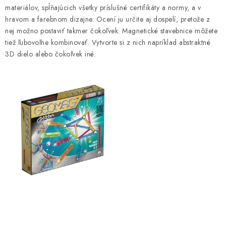
l
materiálov, spĺňajúcich všetky príslušné certifikáty a normy, a v
á
hravom a farebnom dizajne. Ocení ju určite aj dospelí, pretože z
d
nej možno postaviť takmer čokoľvek. Magnetické stavebnice môžete
tiež ľubovoľne kombinovať. Vytvorte si z nich napríklad abstraktné
a
3D dielo alebo čokoľvek iné.
c
i
e
p
r
v
k
y
v
ý
p
i
s