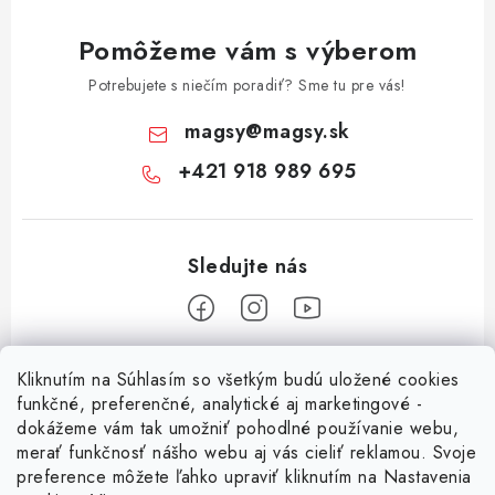
Pomôžeme vám s výberom
Potrebujete s niečím poradiť? Sme tu pre vás!
magsy
@
magsy.sk
+421 918 989 695
Z
Kliknutím na Súhlasím so všetkým budú uložené cookies
á
funkčné, preferenčné, analytické aj marketingové -
Informácie pre vás
p
dokážeme vám tak umožniť pohodlné používanie webu,
merať funkčnosť nášho webu aj vás cieliť reklamou. Svoje
ä
O nás
preference môžete ľahko upraviť kliknutím na Nastavenia
t