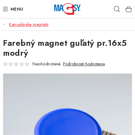
Prejsť
Hľad
na
obsah
Kancelárske magnety
HLAVNÉ KATEGÓRIE
Farebný magnet guľatý pr.16x5
MAGNETICKÉ POMÔCKY
modrý
PRIEMYSELNÉ MAGNETY
Neohodnotené
Podrobnosti hodnotenia
OSTATNÉ MAGNETY
NEREZOVÉ MATERIÁLY
O nás
Obchodné podmienky
Ochrana osobných údajov
Kontakt
Odstúpenie od zmluvy