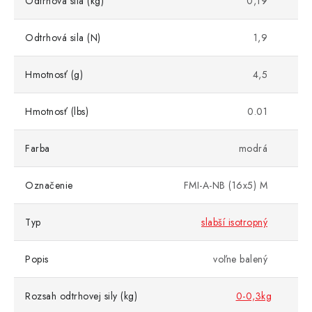
Odtrhová sila (kg)
0,19
Odtrhová sila (N)
1,9
Hmotnosť (g)
4,5
Hmotnosť (lbs)
0.01
Farba
modrá
Označenie
FMI-A-NB (16x5) M
Typ
slabší isotropný
Popis
voľne balený
Rozsah odtrhovej sily (kg)
0-0,3kg