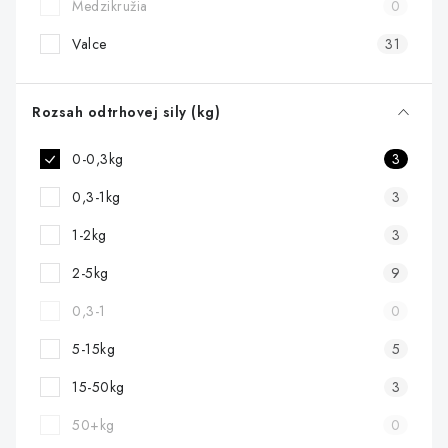
Medzikružia
0
Valce
31
Rozsah odtrhovej sily (kg)
0-0,3kg
3
0,3-1kg
3
1-2kg
3
2-5kg
9
0,3-1
0
5-15kg
5
15-50kg
3
50+kg
0