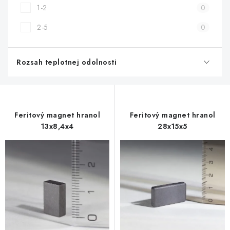
1-2
0
2-5
0
Rozsah teplotnej odolnosti
Feritový magnet hranol
Feritový magnet hranol
13x8,4x4
28x15x5