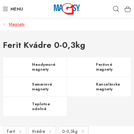
Prejsť
Hľad
na
obsah
Magnety
HLAVNÉ KATEGÓRIE
MAGNETICKÉ POMÔCKY
Ferit Kvádre 0-0,3kg
PRIEMYSELNÉ MAGNETY
Neodymové
Feritové
magnety
magnety
OSTATNÉ MAGNETY
Samariové
Kancelárske
NEREZOVÉ MATERIÁLY
magnety
magnety
Teplotne
O nás
Obchodné podmienky
Ochrana osobných údajov
odolné
magnety
Kontakt
Odstúpenie od zmluvy
V
Ferit
Kvádre
0-0,3kg