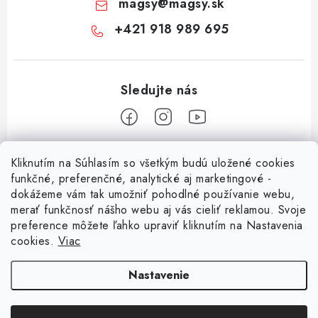
magsy
@
magsy.sk
+421 918 989 695
Z
Kliknutím na Súhlasím so všetkým budú uložené cookies
á
funkčné, preferenčné, analytické aj marketingové -
Informácie pre vás
p
dokážeme vám tak umožniť pohodlné používanie webu,
merať funkčnosť nášho webu aj vás cieliť reklamou. Svoje
ä
O nás
preference môžete ľahko upraviť kliknutím na Nastavenia
t
cookies.
Viac
Facebook
Obchodné podmienky
i
e
Ochrana osobných údajov
Nastavenie
Kontakt