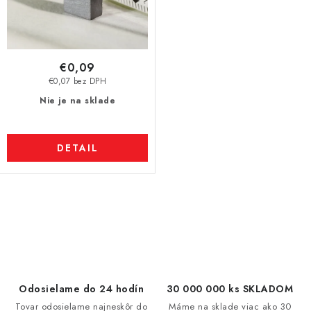
€0,09
€0,07 bez DPH
Nie je na sklade
DETAIL
O
v
l
á
d
Odosielame do 24 hodín
30 000 000 ks SKLADOM
a
Tovar odosielame najneskôr do
Máme na sklade viac ako 30