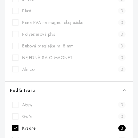
Plast
0
Pena EVA na magnetickej páske
0
Polyesterová plyš
0
Buková preglejka hr. 8 mm
0
NEJEDNÁ SA O MAGNET
0
Alnico
0
Podľa tvaru
Atypy
0
Guľa
0
Kvádre
3