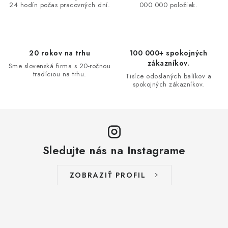
24 hodín počas pracovných dní.
000 000 položiek.
c
i
e
p
20 rokov na trhu
100 000+ spokojných
r
zákazníkov.
Sme slovenská firma s 20-ročnou
v
tradíciou na trhu.
Tisíce odoslaných balíkov a
spokojných zákazníkov.
k
y
v
ý
p
Sledujte nás na Instagrame
i
s
ZOBRAZIŤ PROFIL
u