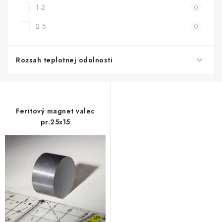
1-2
0
2-5
0
Rozsah teplotnej odolnosti
Feritový magnet valec
pr.25x15