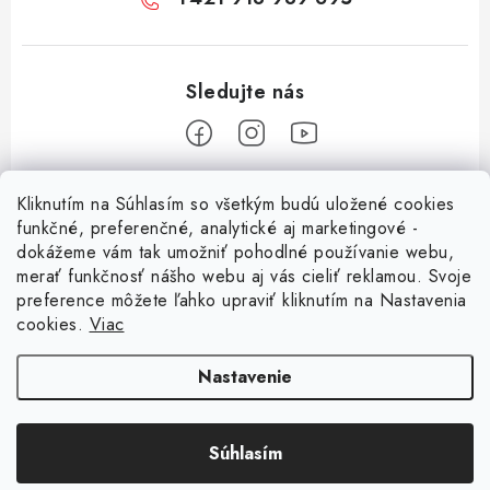
Z
Kliknutím na Súhlasím so všetkým budú uložené cookies
á
funkčné, preferenčné, analytické aj marketingové -
Informácie pre vás
p
dokážeme vám tak umožniť pohodlné používanie webu,
merať funkčnosť nášho webu aj vás cieliť reklamou. Svoje
ä
O nás
preference môžete ľahko upraviť kliknutím na Nastavenia
t
cookies.
Viac
Facebook
Obchodné podmienky
i
e
Ochrana osobných údajov
Nastavenie
Kontakt
Súhlasím
Copyright 2026
Magsy.sk
. Všetky práva vyhradené.
Upraviť nastavenie cookies
Vytvoril Shoptet