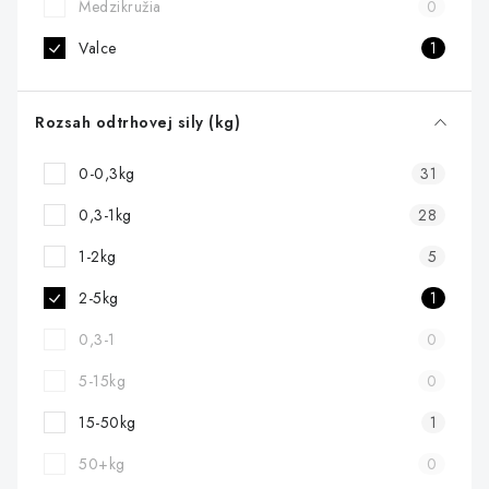
Medzikružia
0
Valce
1
Rozsah odtrhovej sily (kg)
0-0,3kg
31
0,3-1kg
28
1-2kg
5
2-5kg
1
0,3-1
0
5-15kg
0
15-50kg
1
50+kg
0