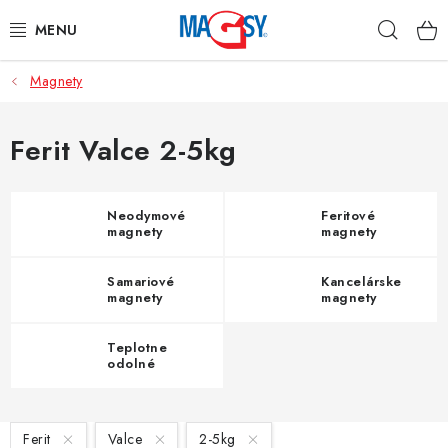
Prejsť
Hľad
na
obsah
Magnety
HLAVNÉ KATEGÓRIE
MAGNETICKÉ POMÔCKY
Ferit Valce 2-5kg
PRIEMYSELNÉ MAGNETY
Neodymové
Feritové
magnety
magnety
OSTATNÉ MAGNETY
Samariové
Kancelárske
NEREZOVÉ MATERIÁLY
magnety
magnety
Teplotne
O nás
Obchodné podmienky
Ochrana osobných údajov
odolné
magnety
Kontakt
V
Ferit
Valce
2-5kg