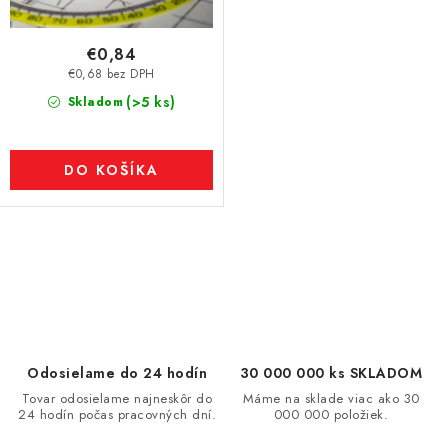
€0,84
€0,68 bez DPH
(>5 ks)
Skladom
DO KOŠÍKA
O
v
l
á
d
Odosielame do 24 hodín
30 000 000 ks SKLADOM
a
Tovar odosielame najneskôr do
Máme na sklade viac ako 30
24 hodín počas pracovných dní.
000 000 položiek.
c