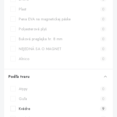
Plast
0
Pena EVA na magnetickej páske
0
Polyesterová plyš
0
Buková preglejka hr. 8 mm
0
NEJEDNÁ SA O MAGNET
0
Alnico
0
Podľa tvaru
Atypy
0
Guľa
0
Kvádre
9