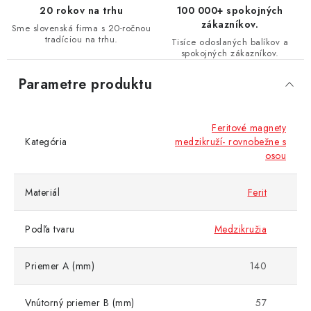
20 rokov na trhu
100 000+ spokojných
zákazníkov.
Sme slovenská firma s 20-ročnou
tradíciou na trhu.
Tisíce odoslaných balíkov a
spokojných zákazníkov.
Parametre produktu
Feritové magnety
Kategória
medzikruží- rovnobežne s
osou
Materiál
Ferit
Podľa tvaru
Medzikružia
Priemer A (mm)
140
Vnútorný priemer B (mm)
57