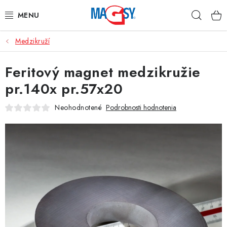
Prejsť
Hľad
na
obsah
Medzikruží
HLAVNÉ KATEGÓRIE
Feritový magnet medzikružie
MAGNETICKÉ POMÔCKY
pr.140x pr.57x20
PRIEMYSELNÉ MAGNETY
Neohodnotené
Podrobnosti hodnotenia
OSTATNÉ MAGNETY
NEREZOVÉ MATERIÁLY
O nás
Obchodné podmienky
Ochrana osobných údajov
Kontakt
Odstúpenie od zmluvy