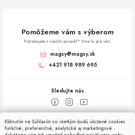
Pomôžeme vám s výberom
Potrebujete s niečím poradiť? Sme tu pre vás!
magsy
@
magsy.sk
+421 918 989 695
Z
Kliknutím na Súhlasím so všetkým budú uložené cookies
á
funkčné, preferenčné, analytické aj marketingové -
Informácie pre vás
dokážeme vám tak umožniť pohodlné používanie webu,