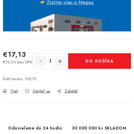
€17,13
DO KOŠÍKA
€13,93 bez DPH
Jednotková cena:
Kód tovaru:
10215
Tlač
Opýtať sa
Zdieľať
Odosielame do 24 hodín
30 000 000 ks SKLADOM