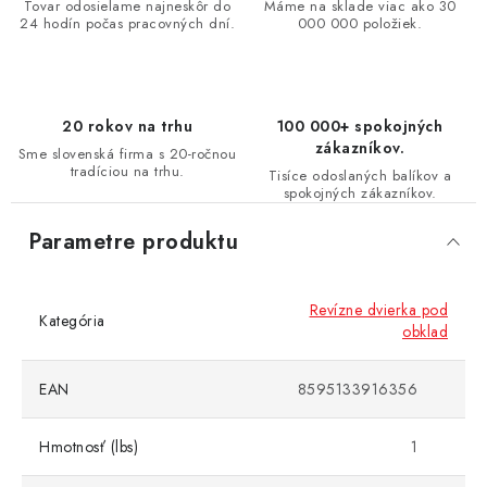
Tovar odosielame najneskôr do
Máme na sklade viac ako 30
24 hodín počas pracovných dní.
000 000 položiek.
20 rokov na trhu
100 000+ spokojných
zákazníkov.
Sme slovenská firma s 20-ročnou
tradíciou na trhu.
Tisíce odoslaných balíkov a
spokojných zákazníkov.
Parametre produktu
Revízne dvierka pod
Kategória
obklad
EAN
8595133916356
Hmotnosť (lbs)
1