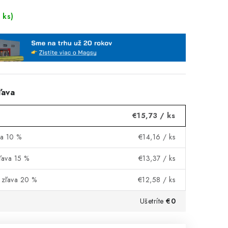
 ks)
ľava
€15,73
/ ks
va 10 %
€14,16
/ ks
ľava 15 %
€13,37
/ ks
= zľava 20 %
€12,58
/ ks
Ušetríte
€0