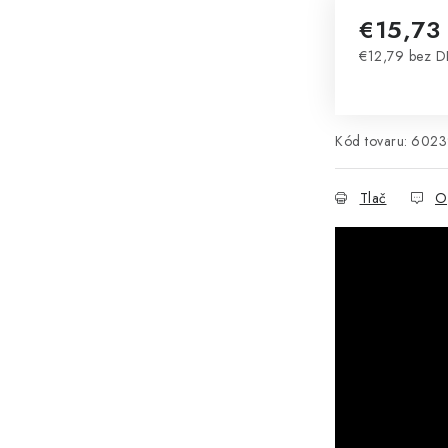
€15,73
€12,79 bez 
Jednotková 
Kód tovaru:
6023
Tlač
O