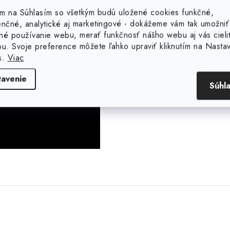
tím na Súhlasím so všetkým budú uložené cookies funkčné,
enčné, analytické aj marketingové - dokážeme vám tak umožniť
EAN
né používanie webu, merať funkčnosť nášho webu aj vás cieli
ou. Svoje preference môžete ľahko upraviť kliknutím na Nasta
s.
Viac
Hmotnosť 
tavenie
Rozmer (m
Súhl