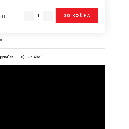
DO KOŠÍKA
DPH
cena:
9
pýtať sa
Zdieľať