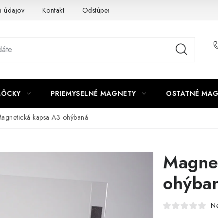
 údajov
Kontakt
Odstúpenie od zmluvy
MÔCKY
PRIEMYSELNÉ MAGNETY
OSTATNÉ MA
agnetická kapsa A3 ohýbaná
Magne
ohýba
N