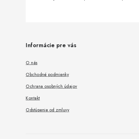
Z
á
Informácie pre vás
p
ä
O nás
t
Obchodné podmienky
i
Ochrana osobných údajov
e
Kontakt
Odstúpenie od zmluvy