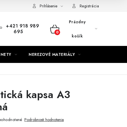
Prihlásenie
Registrácia
Prázdny
+421 918 989
695
NÁKUPNÝ
košík
KOŠÍK
GNETY
NEREZOVÉ MATERIÁLY
tická kapsa A3
ná
eohodnotené
Podrobnosti hodnotenia