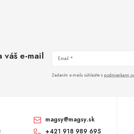
 váš e-mail
Email
Zadaním e-mailu súhlasíte s
podmienkami oc
magsy
@
magsy.sk
+421 918 989 695
!