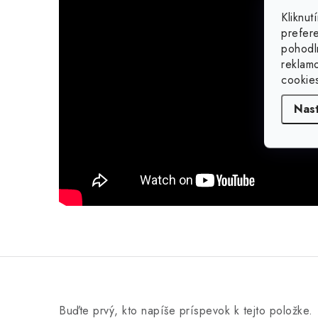
Kliknu
prefer
pohodl
reklam
cookie
Nas
Buďte prvý, kto napíše príspevok k tejto položke.