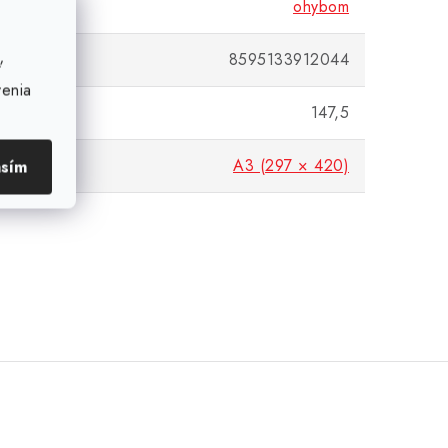
ohybom
8595133912044
ť
venia
(g)
147,5
m)
A3 (297 × 420)
asím