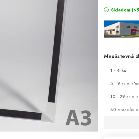
Skladom
(>5
Množstevná z
1 - 4 ks
5 - 9 ks = zľa
10 - 29 ks = z
30 a viac ks 