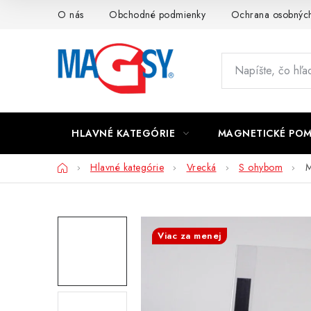
Prejsť
O nás
Obchodné podmienky
Ochrana osobných
na
obsah
HLAVNÉ KATEGÓRIE
MAGNETICKÉ PO
Domov
Hlavné kategórie
Vrecká
S ohybom
M
Viac za menej