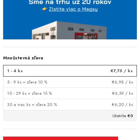
Množstevná zľava
1 - 4 ks
€7,75
/ ks
5 - 9 ks = zľava 10 %
€6,98
/ ks
10 - 29 ks = zľava 15 %
€6,59
/ ks
30 a viac ks = zľava 20 %
€6,20
/ ks
Ušetríte
€0