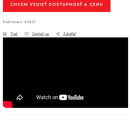
CHCEM VEDIEŤ DOSTUPNOSŤ A CENU
Kód tovaru:
60421
Tlač
Opýtať sa
Zdieľať