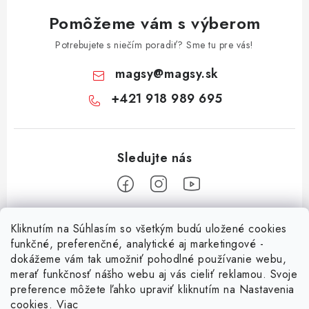
Pomôžeme vám s výberom
Potrebujete s niečím poradiť? Sme tu pre vás!
magsy
@
magsy.sk
+421 918 989 695
Z
Kliknutím na Súhlasím so všetkým budú uložené cookies
á
funkčné, preferenčné, analytické aj marketingové -
Informácie pre vás
p
dokážeme vám tak umožniť pohodlné používanie webu,
merať funkčnosť nášho webu aj vás cieliť reklamou. Svoje
ä
O nás
preference môžete ľahko upraviť kliknutím na Nastavenia
t
cookies.
Viac
Facebook
Obchodné podmienky