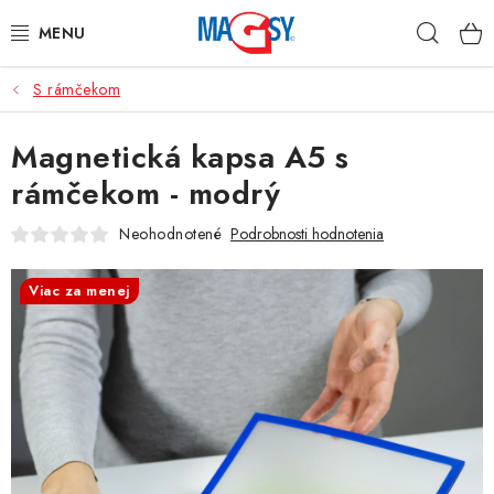
Prejsť
Hľad
na
obsah
S rámčekom
HLAVNÉ KATEGÓRIE
Magnetická kapsa A5 s
MAGNETICKÉ POMÔCKY
rámčekom - modrý
PRIEMYSELNÉ MAGNETY
Neohodnotené
Podrobnosti hodnotenia
OSTATNÉ MAGNETY
Viac za menej
NEREZOVÉ MATERIÁLY
O nás
Obchodné podmienky
Ochrana osobných údajov
Kontakt
Odstúpenie od zmluvy