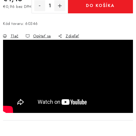
DO KOŠÍKA
€0,96 bez DPH
Jednotková cena:
Kód tovaru:
60346
Tlač
Opýtať sa
Zdieľať