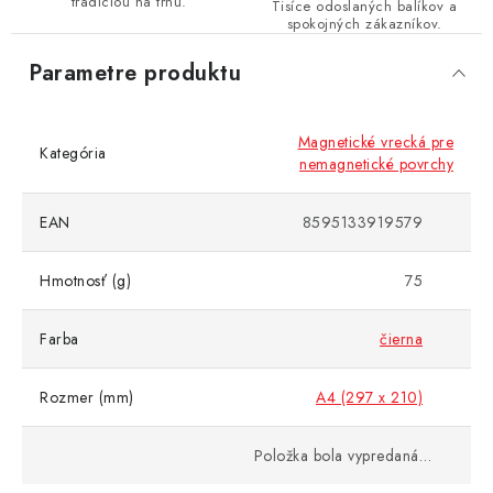
tradíciou na trhu.
Tisíce odoslaných balíkov a
spokojných zákazníkov.
Parametre produktu
Magnetické vrecká pre
Kategória
nemagnetické povrchy
EAN
8595133919579
Hmotnosť (g)
75
Farba
čierna
Rozmer (mm)
A4 (297 x 210)
Položka bola vypredaná…