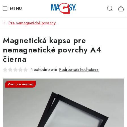
Prejsť
Hľad
na
obsah
Pre nemagnetické povrchy
HLAVNÉ KATEGÓRIE
Magnetická kapsa pre
MAGNETICKÉ POMÔCKY
nemagnetické povrchy A4
PRIEMYSELNÉ MAGNETY
čierna
OSTATNÉ MAGNETY
Neohodnotené
Podrobnosti hodnotenia
NEREZOVÉ MATERIÁLY
Viac za menej
O nás
Obchodné podmienky
Ochrana osobných údajov
Kontakt