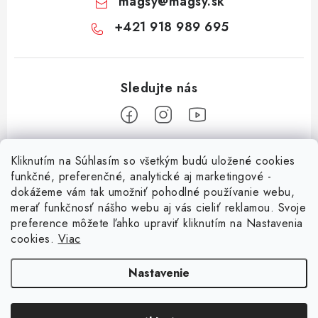
magsy
@
magsy.sk
+421 918 989 695
Z
Kliknutím na Súhlasím so všetkým budú uložené cookies
á
funkčné, preferenčné, analytické aj marketingové -
Informácie pre vás
p
dokážeme vám tak umožniť pohodlné používanie webu,
merať funkčnosť nášho webu aj vás cieliť reklamou. Svoje
ä
O nás
preference môžete ľahko upraviť kliknutím na Nastavenia
t
cookies.
Viac
Facebook
Obchodné podmienky
i
e
Ochrana osobných údajov
Nastavenie
Kontakt