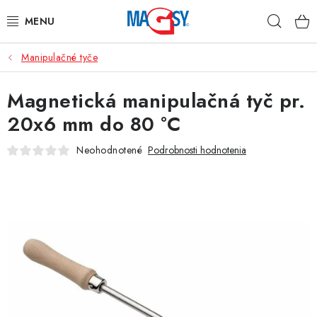
Prejsť
Hľad
na
obsah
Manipulačné tyče
HLAVNÉ KATEGÓRIE
Magnetická manipulačná tyč pr.
MAGNETICKÉ POMÔCKY
20x6 mm do 80 °C
PRIEMYSELNÉ MAGNETY
Neohodnotené
Podrobnosti hodnotenia
OSTATNÉ MAGNETY
NEREZOVÉ MATERIÁLY
O nás
Obchodné podmienky
Ochrana osobných údajov
Kontakt
Odstúpenie od zmluvy