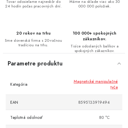
Tovar odosielame najneskôr do
Máme na sklade viac ako 30
24 hodín počas pracovných dní.
000 000 položiek.
20 rokov na trhu
100 000+ spokojných
zákazníkov.
Sme slovenská firma s 20-ročnou
tradíciou na trhu.
Tisíce odoslaných balíkov a
spokojných zákazníkov.
Parametre produktu
Magnetické manipulačné
Kategória
tyče
EAN
8595133919494
Teplotná odolnosť
80 °C