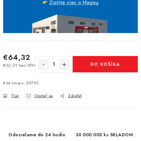
€64,32
DO KOŠÍKA
€52,29 bez DPH
Jednotková cena:
Kód tovaru:
50795
Tlač
Opýtať sa
Zdieľať
Odosielame do 24 hodín
30 000 000 ks SKLADOM