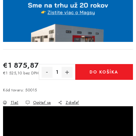
€1 875,87
DO KOŠÍKA
€1 525,10 bez DPH
Jednotková cena:
Kód tovaru:
50015
Tlač
Opýtať sa
Zdieľať