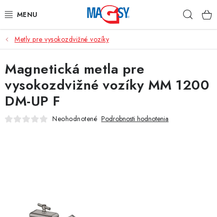
Prejsť
Hľad
na
obsah
Metly pre vysokozdvižné vozíky
HLAVNÉ KATEGÓRIE
Magnetická metla pre
MAGNETICKÉ POMÔCKY
vysokozdvižné vozíky MM 1200
PRIEMYSELNÉ MAGNETY
DM-UP F
OSTATNÉ MAGNETY
Neohodnotené
Podrobnosti hodnotenia
NEREZOVÉ MATERIÁLY
O nás
Obchodné podmienky
Ochrana osobných údajov
Kontakt