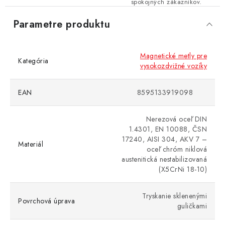
spokojných zákazníkov.
Parametre produktu
Magnetické metly pre
Kategória
vysokozdvižné vozíky
EAN
8595133919098
Nerezová oceľ DIN
1.4301, EN 10088, ČSN
17240, AISI 304, AKV 7 –
Materiál
oceľ chróm niklová
austenitická nestabilizovaná
(X5CrNi 18-10)
Tryskanie sklenenými
Povrchová úprava
guličkami