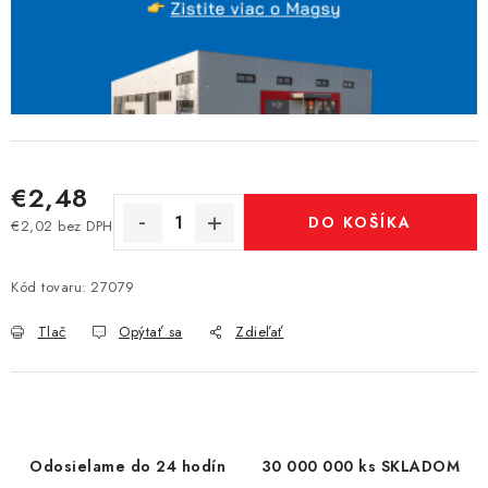
€2,48
DO KOŠÍKA
€2,02 bez DPH
Jednotková cena:
Kód tovaru:
27079
Tlač
Opýtať sa
Zdieľať
Odosielame do 24 hodín
30 000 000 ks SKLADOM