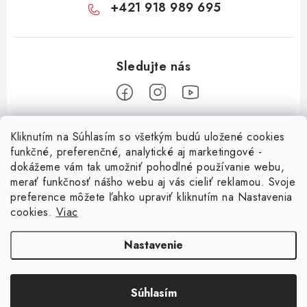
+421 918 989 695
Z
Kliknutím na Súhlasím so všetkým budú uložené cookies
á
funkčné, preferenčné, analytické aj marketingové -
Informácie pre vás
p
dokážeme vám tak umožniť pohodlné používanie webu,
merať funkčnosť nášho webu aj vás cieliť reklamou. Svoje
ä
O nás
preference môžete ľahko upraviť kliknutím na Nastavenia
t
cookies.
Viac
Facebook
Obchodné podmienky
i
e
Ochrana osobných údajov
Nastavenie
Kontakt
Súhlasím
Odstúpenie od zmluvy
Copyright 2026
Magsy.sk
. Všetky práva vyhradené.
Upraviť nastavenie cookies