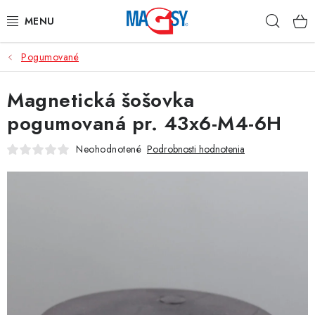
Prejsť
Hľad
na
obsah
Pogumované
HLAVNÉ KATEGÓRIE
Magnetická šošovka
MAGNETICKÉ POMÔCKY
pogumovaná pr. 43x6-M4-6H
PRIEMYSELNÉ MAGNETY
Neohodnotené
Podrobnosti hodnotenia
OSTATNÉ MAGNETY
NEREZOVÉ MATERIÁLY
O nás
Obchodné podmienky
Ochrana osobných údajov
Kontakt
Odstúpenie od zmluvy