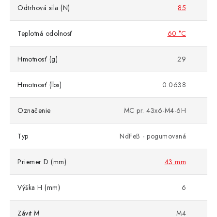
Odtrhová sila (N)
85
Teplotná odolnosť
60 °C
Hmotnosť (g)
29
Hmotnosť (lbs)
0.0638
Označenie
MC pr. 43x6-M4-6H
Typ
NdFeB - pogumovaná
Priemer D (mm)
43 mm
Výška H (mm)
6
Závit M
M4