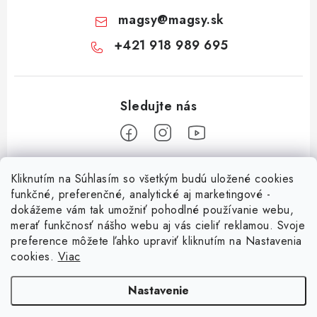
magsy
@
magsy.sk
+421 918 989 695
Z
Kliknutím na Súhlasím so všetkým budú uložené cookies
á
funkčné, preferenčné, analytické aj marketingové -
Informácie pre vás
p
dokážeme vám tak umožniť pohodlné používanie webu,
merať funkčnosť nášho webu aj vás cieliť reklamou. Svoje
ä
O nás
preference môžete ľahko upraviť kliknutím na Nastavenia
t
cookies.
Viac
Facebook
Obchodné podmienky
i
e
Ochrana osobných údajov
Nastavenie
Kontakt