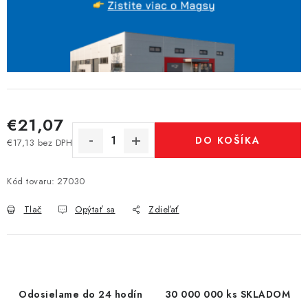
€21,07
DO KOŠÍKA
€17,13 bez DPH
Jednotková cena:
Kód tovaru:
27030
Tlač
Opýtať sa
Zdieľať
Odosielame do 24 hodín
30 000 000 ks SKLADOM