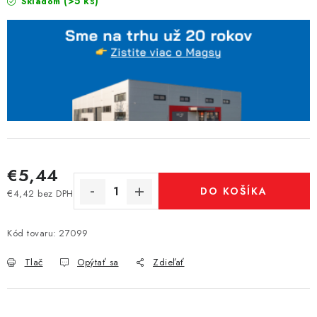
(>5 ks)
Skladom
€5,44
DO KOŠÍKA
€4,42 bez DPH
Jednotková cena:
Kód tovaru:
27099
Tlač
Opýtať sa
Zdieľať