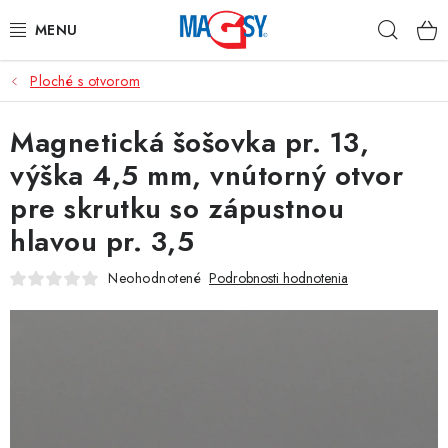
Prejsť
Hľad
na
obsah
Ploché s otvorom
HLAVNÉ KATEGÓRIE
Magnetická šošovka pr. 13,
MAGNETICKÉ POMÔCKY
výška 4,5 mm, vnútorný otvor
PRIEMYSELNÉ MAGNETY
pre skrutku so zápustnou
hlavou pr. 3,5
OSTATNÉ MAGNETY
Neohodnotené
Podrobnosti hodnotenia
NEREZOVÉ MATERIÁLY
O nás
Obchodné podmienky
Ochrana osobných údajov
Kontakt
Odstúpenie od zmluvy