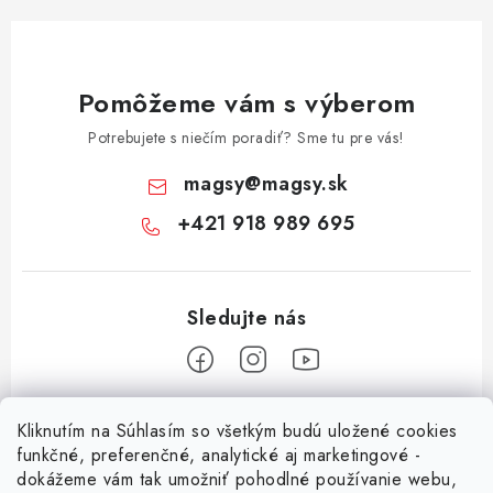
Pomôžeme vám s výberom
Potrebujete s niečím poradiť? Sme tu pre vás!
magsy
@
magsy.sk
+421 918 989 695
Z
Kliknutím na Súhlasím so všetkým budú uložené cookies
á
funkčné, preferenčné, analytické aj marketingové -
Informácie pre vás
p
dokážeme vám tak umožniť pohodlné používanie webu,