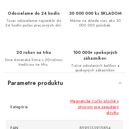
Odosielame do 24 hodín
30 000 000 ks SKLADOM
Tovar odosielame najneskôr do
Máme na sklade viac ako 30
24 hodín počas pracovných dní.
000 000 položiek.
20 rokov na trhu
100 000+ spokojných
zákazníkov.
Sme slovenská firma s 20-ročnou
tradíciou na trhu.
Tisíce odoslaných balíkov a
spokojných zákazníkov.
Parametre produktu
Magnetické čočky ploché s
Kategória
otvorom pre zapustený
skrutku
EAN
8595133915854