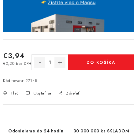
€3,94
DO KOŠÍKA
€3,20 bez DPH
Jednotková cena:
Kód tovaru:
27148
Tlač
Opýtať sa
Zdieľať
Odosielame do 24 hodín
30 000 000 ks SKLADOM