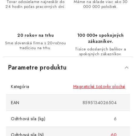
Tovar odosielame najneskôr do
Máme na sklade viac ako 30
24 hodín počas pracovných dní.
000 000 položiek.
20 rokov na trhu
100 000+ spokojných
zákazníkov.
Sme slovenská firma s 20-ročnou
tradíciou na trhu.
Tisíce odoslaných balíkov a
spokojných zákazníkov.
Parametre produktu
Kategória
Magnetické šošovky ploché
EAN
8595134026504
Odtrhová sila (kg)
6
Odtrhová sila (N)
60