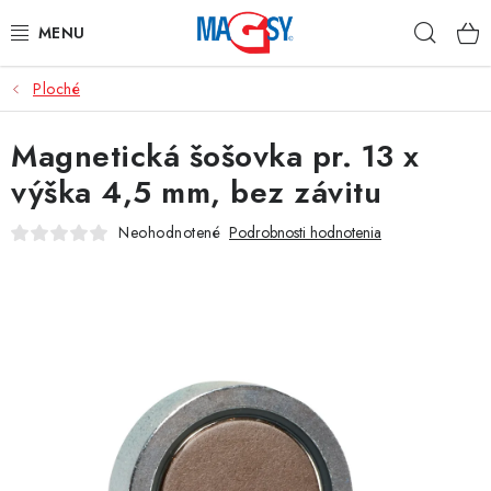
Prejsť
Hľad
na
obsah
Ploché
HLAVNÉ KATEGÓRIE
Magnetická šošovka pr. 13 x
MAGNETICKÉ POMÔCKY
výška 4,5 mm, bez závitu
PRIEMYSELNÉ MAGNETY
Neohodnotené
Podrobnosti hodnotenia
OSTATNÉ MAGNETY
NEREZOVÉ MATERIÁLY
O nás
Obchodné podmienky
Ochrana osobných údajov
Kontakt