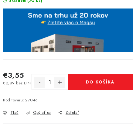
(>5 ks)
Skladom
€3,55
DO KOŠÍKA
€2,89 bez DPH
Jednotková cena:
Kód tovaru:
27046
Tlač
Opýtať sa
Zdieľať