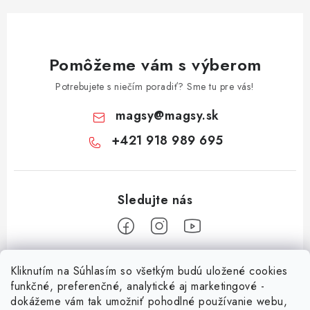
Pomôžeme vám s výberom
Potrebujete s niečím poradiť? Sme tu pre vás!
magsy
@
magsy.sk
+421 918 989 695
Z
Kliknutím na Súhlasím so všetkým budú uložené cookies
á
funkčné, preferenčné, analytické aj marketingové -
Informácie pre vás
p
dokážeme vám tak umožniť pohodlné používanie webu,