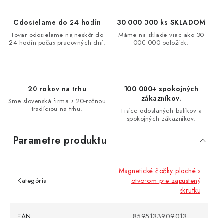
Odosielame do 24 hodín
30 000 000 ks SKLADOM
Tovar odosielame najneskôr do
Máme na sklade viac ako 30
24 hodín počas pracovných dní.
000 000 položiek.
20 rokov na trhu
100 000+ spokojných
zákazníkov.
Sme slovenská firma s 20-ročnou
tradíciou na trhu.
Tisíce odoslaných balíkov a
spokojných zákazníkov.
Parametre produktu
Magnetické čočky ploché s
Kategória
otvorom pre zapustený
skrutku
EAN
8595133909013