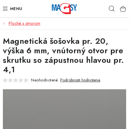
Prejsť
Hľad
na
obsah
Ploché s otvorom
HLAVNÉ KATEGÓRIE
Magnetická šošovka pr. 20,
MAGNETICKÉ POMÔCKY
výška 6 mm, vnútorný otvor pre
PRIEMYSELNÉ MAGNETY
skrutku so zápustnou hlavou pr.
4,1
OSTATNÉ MAGNETY
Neohodnotené
Podrobnosti hodnotenia
NEREZOVÉ MATERIÁLY
O nás
Obchodné podmienky
Ochrana osobných údajov
Kontakt
Odstúpenie od zmluvy