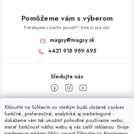
Pomôžeme vám s výberom
Potrebujete s niečím poradiť? Sme tu pre vás!
magsy
@
magsy.sk
+421 918 989 695
Z
Kliknutím na Súhlasím so všetkým budú uložené cookies
á
funkčné, preferenčné, analytické aj marketingové -
Informácie pre vás
p
dokážeme vám tak umožniť pohodlné používanie webu,
merať funkčnosť nášho webu aj vás cieliť reklamou. Svoje
ä
O nás
preference môžete ľahko upraviť kliknutím na Nastavenia