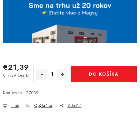
€21,39
DO KOŠÍKA
€17,39 bez DPH
Jednotková cena:
Kód tovaru:
27039
Tlač
Opýtať sa
Zdieľať