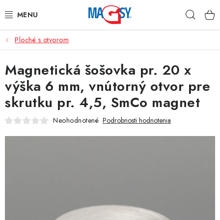
Prejsť
Hľad
na
obsah
Ploché s otvorom
HLAVNÉ KATEGÓRIE
Magnetická šošovka pr. 20 x
MAGNETICKÉ POMÔCKY
výška 6 mm, vnútorný otvor pre
PRIEMYSELNÉ MAGNETY
skrutku pr. 4,5, SmCo magnet
OSTATNÉ MAGNETY
Neohodnotené
Podrobnosti hodnotenia
NEREZOVÉ MATERIÁLY
O nás
Obchodné podmienky
Ochrana osobných údajov
Kontakt
Odstúpenie od zmluvy