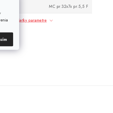
MC pr.32x7x pr.5,5 F
ť
venia
Všetky parametre
asím