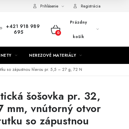
Prihlásenie
Registrácia
Prázdny
+421 918 989
695
NÁKUPNÝ
košík
KOŠÍK
GNETY
NEREZOVÉ MATERIÁLY
utku so zápustnou hlavou pr. 5,5 – 27 g, 72 N
ická šošovka pr. 32,
7 mm, vnútorný otvor
rutku so zápustnou