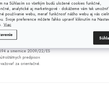
y alebo magnetické rukoväte
tím na Súhlasím so všetkým budú uložené cookies funkčné,
Označenie
í nebezpečenstvo poranenia,
enčné, analytické aj marketingové - dokážeme vám tak umožniť
 hodnoty trhacej sily buď
né používanie webu, merať funkčnosť nášho webu aj vás cieli
ou. Svoje preference môžete ľahko upraviť kliknutím na Nasta
tredia, ktoré sa môžu líšiť
s.
Viac
y typ prostredia a následné
cné výpočty predávajúceho,
tavenie
Súhl
) smernice Európskeho
 o určitých aspektoch zmlúv
/2394 a smernice 2009/22/ES
útroštátnych predpisov.
ovažovať za orientačné.