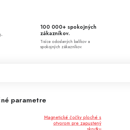
100 000+ spokojných
zákazníkov.
0-
.
Tisíce odoslaných balíkov a
spokojných zákazníkov.
né parametre
Magnetické čočky ploché s
otvorom pre zapustený
skrutku