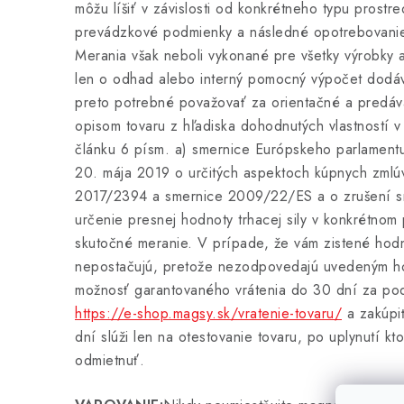
môžu líšiť v závislosti od konkrétneho typu prostr
prevádzkové podmienky a následné opotrebovanie 
Merania však neboli vykonané pre všetky výrobky 
len o odhad alebo interný pomocný výpočet dodá
preto potrebné považovať za orientačné a predávaj
opisom tovaru z hľadiska dohodnutých vlastností 
článku 6 písm. a) smernice Európskeho parlament
20. mája 2019 o určitých aspektoch kúpnych zmlú
2017/2394 a smernice 2009/22/ES a o zrušení 
určenie presnej hodnoty trhacej sily v konkrétnom
skutočné meranie. V prípade, že vám zistené hodno
nepostačujú, pretože nezodpovedajú uvedeným h
možnosť garantovaného vrátenia do 30 dní za po
https://e-shop.magsy.sk/vratenie-tovaru/
a zakúpiť
dní slúži len na otestovanie tovaru, po uplynutí k
odmietnuť.