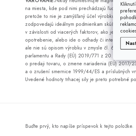
VAROVANIE:
Nikdy neumiestňujte magnetické pás
Kliknu
na miesta, kde pod nimi prechádzajú ľudia. Hroz
prefer
pretože to nie je zamýšľaný účel výrobku. Uvedené
pohodl
reklam
zodpovedajú ideálnym podmienkam skúšobného pros
cookie
v závislosti od viacerých faktorov, ako je konkrétn
opotrebenie, alebo ide o odhady či interné pomo
Nas
ale nie sú opisom výrobku v zmysle čl. 6 písm. a
parlamentu a Rady (EÚ) 2019/771 z 20. mája 2019
o predaji tovaru, o zmene nariadenia (EÚ) 2017
a o zrušení smernice 1999/44/ES a príslušných vn
Uvedené hodnoty trhacej sily je preto potrebné p
Buďte prvý, kto napíše príspevok k tejto položke.