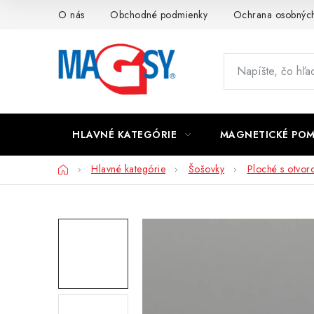
Prejsť
O nás
Obchodné podmienky
Ochrana osobných
na
obsah
HLAVNÉ KATEGÓRIE
MAGNETICKÉ PO
Domov
Hlavné kategórie
Šošovky
Ploché s otvo