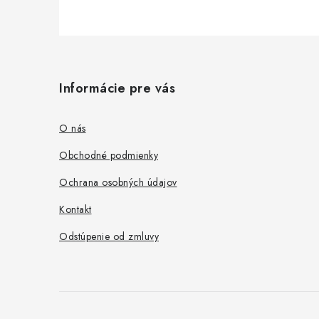
Z
á
Informácie pre vás
p
ä
O nás
t
Obchodné podmienky
i
Ochrana osobných údajov
e
Kontakt
Odstúpenie od zmluvy