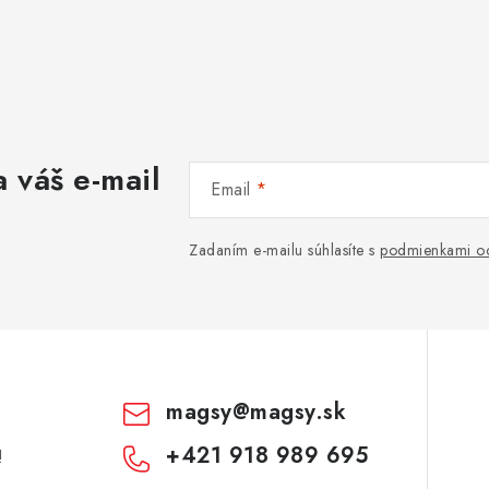
 váš e-mail
Email
Zadaním e-mailu súhlasíte s
podmienkami oc
magsy
@
magsy.sk
+421 918 989 695
!