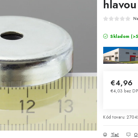
hlavou
N
Skladom
(>5
€4,96
€4,03 bez D
Jednotková 
Kód tovaru:
2704
Tlač
O