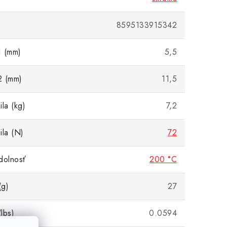
8595133915342
1 (mm)
5,5
2 (mm)
11,5
la (kg)
7,2
ila (N)
72
dolnosť
200 °C
(g)
27
lbs)
0.0594