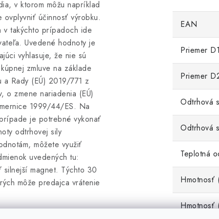
edia, v ktorom môžu napríklad
ovplyvniť účinnosť výrobku.
EAN
a v takýchto prípadoch ide
vateľa. Uvedené hodnoty je
Priemer D
úci vyhlasuje, že nie sú
v kúpnej zmluve na základe
Priemer D
u a Rady (EÚ) 2019/771 z
v, o zmene nariadenia (EÚ)
Odtrhová si
smernice 1999/44/ES. Na
 prípade je potrebné vykonať
Odtrhová s
ty odtrhovej sily
odnotám, môžete využiť
Teplotná o
dmienok uvedených tu:
 silnejší magnet. Týchto 30
Hmotnosť 
torých môže predajca vrátenie
Hmotnosť (