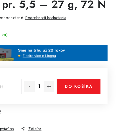
 pr. 5,5 – 27 g, 72 N
eohodnotené
Podrobnosti hodnotenia
 ks)
DO KOŠÍKA
PH
cena:
5
pýtať sa
Zdieľať