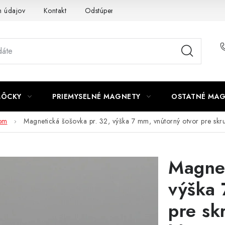
 údajov
Kontakt
Odstúpenie od zmluvy
MÔCKY
PRIEMYSELNÉ MAGNETY
OSTATNÉ MA
rom
Magnetická šošovka pr. 32, výška 7 mm, vnútorný otvor pre skr
Magnet
výška 
pre sk