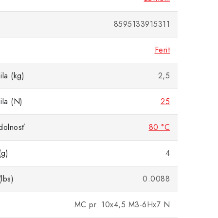
8595133915311
Ferit
la (kg)
2,5
ila (N)
25
dolnosť
80 °C
(g)
4
lbs)
0.0088
MC pr. 10x4,5 M3-6Hx7 N