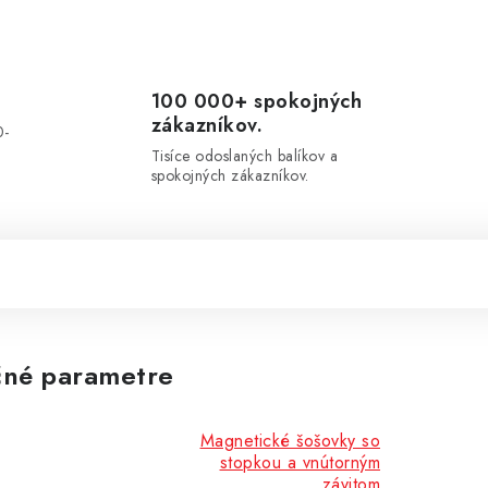
100 000+ spokojných
zákazníkov.
0-
.
Tisíce odoslaných balíkov a
spokojných zákazníkov.
né parametre
Magnetické šošovky so
stopkou a vnútorným
závitom