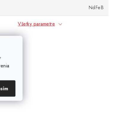
NdFeB
Všetky parametre
ť
venia
asím