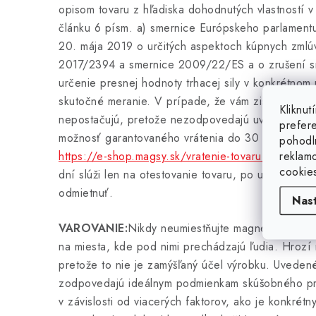
opisom tovaru z hľadiska dohodnutých vlastností 
článku 6 písm. a) smernice Európskeho parlament
20. mája 2019 o určitých aspektoch kúpnych zmlú
2017/2394 a smernice 2009/22/ES a o zrušení 
určenie presnej hodnoty trhacej sily v konkrétnom
skutočné meranie. V prípade, že vám zistené hodno
Kliknu
nepostačujú, pretože nezodpovedajú uvedeným h
prefer
možnosť garantovaného vrátenia do 30 dní za po
pohodl
reklam
https://e-shop.magsy.sk/vratenie-tovaru/
a zakúpiť
cookie
dní slúži len na otestovanie tovaru, po uplynutí k
odmietnuť.
Nas
VAROVANIE:
Nikdy neumiestňujte magnetické pás
na miesta, kde pod nimi prechádzajú ľudia. Hroz
pretože to nie je zamýšľaný účel výrobku. Uvedené
zodpovedajú ideálnym podmienkam skúšobného pros
v závislosti od viacerých faktorov, ako je konkrétn