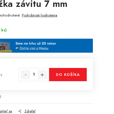
žka závitu 7 mm
eohodnotené
Podrobnosti hodnotenia
 ks)
DO KOŠÍKA
PH
cena:
2
pýtať sa
Zdieľať