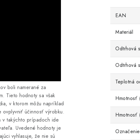
EAN
Materiál
Odtrhová si
Odtrhová s
Teplotná o
kov boli namerané za
m. Tieto hodnoty sa však
Hmotnosť 
edia, v ktorom môžu napríklad
ovplyvniť účinnosť výrobku.
Hmotnosť (
a v takýchto prípadoch ide
vateľa. Uvedené hodnoty je
Označenie
úci vyhlasuje, že nie sú