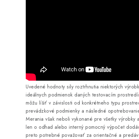
Uvedené hodnoty sily roztrhnutia niektorých výrob
ideálnych podmienok daných testovacím prostredí
môžu líšiť v závislosti od konkrétneho typu prostr
prevádzkové podmienky a následné opotrebovanie 
Merania však neboli vykonané pre všetky výrobky 
len o odhad alebo interný pomocný výpočet dodá
preto potrebné považovať za orientačné a predávaj