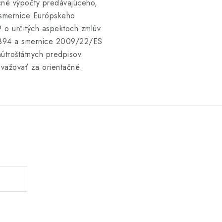
cné výpočty predávajúceho,
) smernice Európskeho
 o určitých aspektoch zmlúv
/2394 a smernice 2009/22/ES
útroštátnych predpisov.
ovažovať za orientačné.