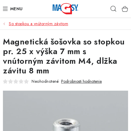
Prejsť
Hľad
na
obsah
So stopkou a vnútorným závitom
HLAVNÉ KATEGÓRIE
Magnetická šošovka so stopkou
MAGNETICKÉ POMÔCKY
pr. 25 x výška 7 mm s
PRIEMYSELNÉ MAGNETY
vnútorným závitom M4, dlžka
závitu 8 mm
OSTATNÉ MAGNETY
Neohodnotené
Podrobnosti hodnotenia
NEREZOVÉ MATERIÁLY
O nás
Obchodné podmienky
Ochrana osobných údajov
Kontakt
Odstúpenie od zmluvy