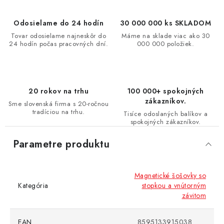
Odosielame do 24 hodín
30 000 000 ks SKLADOM
Tovar odosielame najneskôr do
Máme na sklade viac ako 30
24 hodín počas pracovných dní.
000 000 položiek.
20 rokov na trhu
100 000+ spokojných
zákazníkov.
Sme slovenská firma s 20-ročnou
tradíciou na trhu.
Tisíce odoslaných balíkov a
spokojných zákazníkov.
Parametre produktu
Magnetické šošovky so
Kategória
stopkou a vnútorným
závitom
EAN
8595133915038