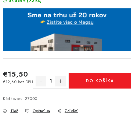
(>5 ks)
Skladom
€15,50
DO KOŠÍKA
€12,60 bez DPH
Jednotková cena:
Kód tovaru:
27000
Tlač
Opýtať sa
Zdieľať