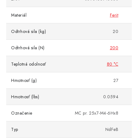
Materiál
Ferit
Odtrhová sila (kg)
20
Odtrhová sila (N)
200
Teplotná odolnosť
80 °C
Hmotnosť (g)
27
Hmotnosť (lbs)
0.0594
Označenie
MC pr. 25x7-M4-6Hx8
Typ
NdFeB