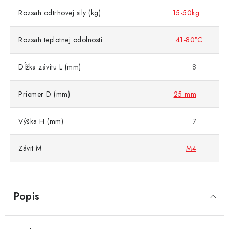
Rozsah odtrhovej sily (kg)
15-50kg
Rozsah teplotnej odolnosti
41-80°C
Dĺžka závitu L (mm)
8
Priemer D (mm)
25 mm
Výška H (mm)
7
Závit M
M4
Popis