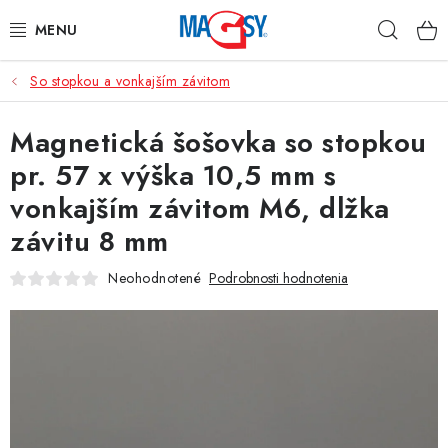
Prejsť
Hľad
na
obsah
So stopkou a vonkajším závitom
HLAVNÉ KATEGÓRIE
Magnetická šošovka so stopkou
MAGNETICKÉ POMÔCKY
pr. 57 x výška 10,5 mm s
PRIEMYSELNÉ MAGNETY
vonkajším závitom M6, dlžka
závitu 8 mm
OSTATNÉ MAGNETY
Neohodnotené
Podrobnosti hodnotenia
NEREZOVÉ MATERIÁLY
O nás
Obchodné podmienky
Ochrana osobných údajov
Kontakt
Odstúpenie od zmluvy