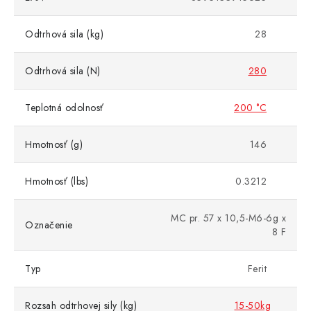
Odtrhová sila (kg)
28
Odtrhová sila (N)
280
Teplotná odolnosť
200 °C
Hmotnosť (g)
146
Hmotnosť (lbs)
0.3212
MC pr. 57 x 10,5-M6-6g x
Označenie
8 F
Typ
Ferit
Rozsah odtrhovej sily (kg)
15-50kg