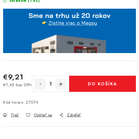
(1 ks)
Skladom
€9,21
DO KOŠÍKA
€7,49 bez DPH
Jednotková cena:
Kód tovaru:
27074
Tlač
Opýtať sa
Zdieľať