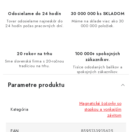
Odosielame do 24 hodín
30 000 000 ks SKLADOM
Tovar odosielame najneskôr do
Máme na sklade viac ako 30
24 hodín počas pracovných dní.
000 000 položiek.
20 rokov na trhu
100 000+ spokojných
zákazníkov.
Sme slovenská firma s 20-ročnou
tradíciou na trhu.
Tisíce odoslaných balíkov a
spokojných zákazníkov.
Parametre produktu
Magnetické šošovky so
Kategória
stopkou a vonkajším
závitom
EAN
8595133915625