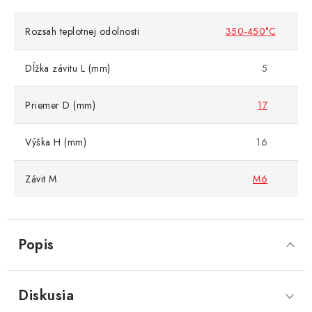
Rozsah teplotnej odolnosti
350-450°C
Dĺžka závitu L (mm)
5
Priemer D (mm)
17
Výška H (mm)
16
Závit M
M6
Popis
Diskusia