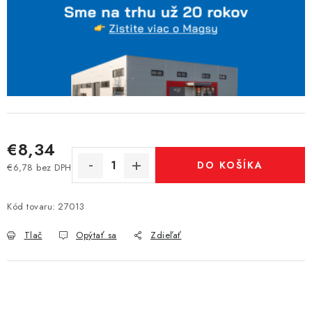
€8,34
DO KOŠÍKA
€6,78 bez DPH
Jednotková cena:
Kód tovaru:
27013
Tlač
Opýtať sa
Zdieľať