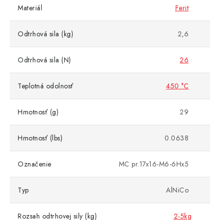
Materiál
Ferit
Odtrhová sila (kg)
2,6
Odtrhová sila (N)
26
Teplotná odolnosť
450 °C
Hmotnosť (g)
29
Hmotnosť (lbs)
0.0638
Označenie
MC pr.17x16-M6-6Hx5
Typ
AlNiCo
Rozsah odtrhovej sily (kg)
2-5kg