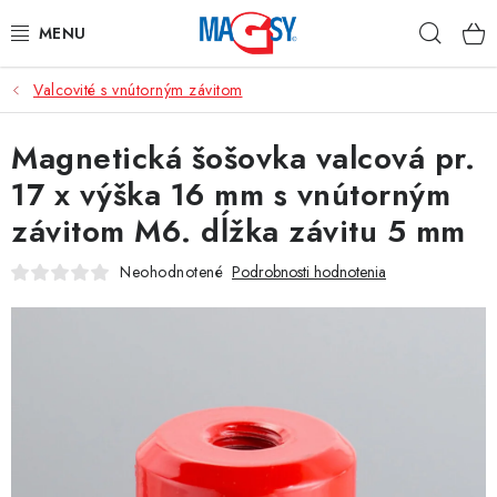
Prejsť
Hľad
na
obsah
Valcovité s vnútorným závitom
HLAVNÉ KATEGÓRIE
Magnetická šošovka valcová pr.
MAGNETICKÉ POMÔCKY
17 x výška 16 mm s vnútorným
PRIEMYSELNÉ MAGNETY
závitom M6. dĺžka závitu 5 mm
OSTATNÉ MAGNETY
Neohodnotené
Podrobnosti hodnotenia
NEREZOVÉ MATERIÁLY
O nás
Obchodné podmienky
Ochrana osobných údajov
Kontakt
Odstúpenie od zmluvy