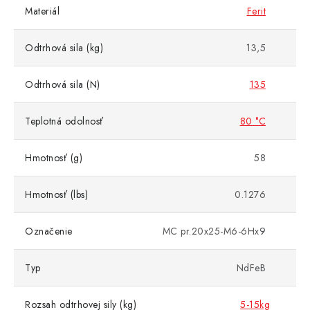
Materiál
Ferit
Odtrhová sila (kg)
13,5
Odtrhová sila (N)
135
Teplotná odolnosť
80 °C
Hmotnosť (g)
58
Hmotnosť (lbs)
0.1276
Označenie
MC pr.20x25-M6-6Hx9
Typ
NdFeB
Rozsah odtrhovej sily (kg)
5-15kg