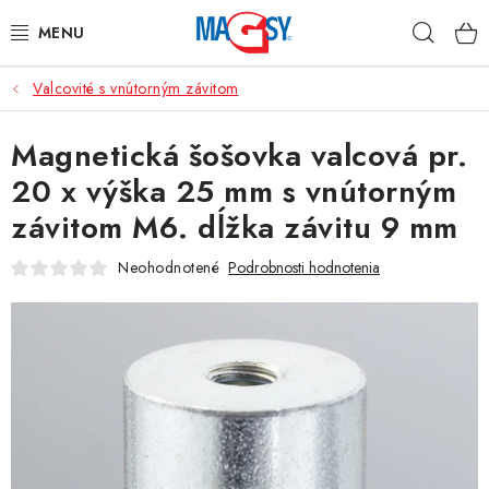
Prejsť
Hľad
na
obsah
Valcovité s vnútorným závitom
HLAVNÉ KATEGÓRIE
Magnetická šošovka valcová pr.
MAGNETICKÉ POMÔCKY
20 x výška 25 mm s vnútorným
PRIEMYSELNÉ MAGNETY
závitom M6. dĺžka závitu 9 mm
OSTATNÉ MAGNETY
Neohodnotené
Podrobnosti hodnotenia
NEREZOVÉ MATERIÁLY
O nás
Obchodné podmienky
Ochrana osobných údajov
Kontakt