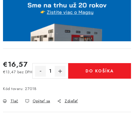
€16,57
DO KOŠÍKA
€13,47 bez DPH
Jednotková cena:
Kód tovaru:
27018
Tlač
Opýtať sa
Zdieľať