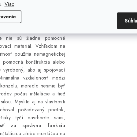
s.
Viac
renie vlastnej magnetickej
tavenie
Súhl
ohto závitu môžete túto tyč
ej pomocnej konštrukcii, ktorú
yče nie sú žiadne pomocné
jovací materiál. Vzhľadom na
tnosť použitia nemagnetickej
a pomocná konštrukcia alebo
e vyrobený, ako aj spojovací
Minimálna vzdialenosť medzi
, konzolu, meradlo nesmie byť
dov počas inštalácie a tiež
ilou. Myslite aj na vlastnosti
choval požadovaný prietok,
iaky tyčí navrhnete sami,
sť za správnu funkciu
 inštaláciou alebo montážou na