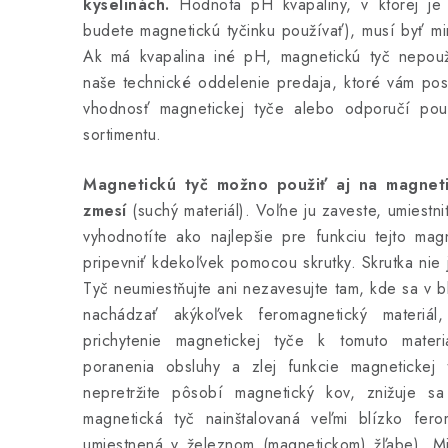
kyselinách.
Hodnota pH kvapaliny, v ktorej je t
budete magnetickú tyčinku používať), musí byť m
Ak má kvapalina iné pH, magnetickú tyč nepouž
naše technické oddelenie predaja, ktoré vám posk
vhodnosť magnetickej tyče alebo odporučí pou
sortimentu.
Magnetickú tyč možno použiť aj na magneti
zmesí
(suchý materiál). Voľne ju zaveste, umiestnit
vyhodnotíte ako najlepšie pre funkciu tejto mag
pripevniť kdekoľvek pomocou skrutky. Skrutka nie 
Tyč neumiestňujte ani nezavesujte tam, kde sa v 
nachádzať akýkoľvek feromagnetický materiá
prichytenie magnetickej tyče k tomuto mater
poranenia obsluhy a zlej funkcie magnetickej
nepretržite pôsobí magnetický kov, znižuje sa
magnetická tyč nainštalovaná veľmi blízko fer
umiestnená v železnom (magnetickom) žľabe). Mi