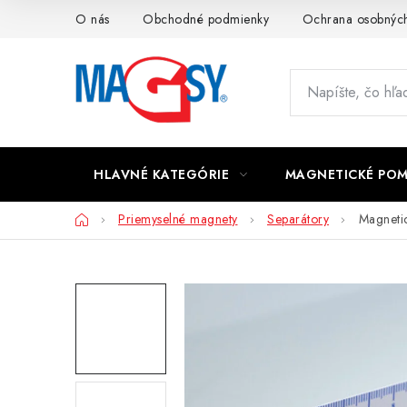
Prejsť
O nás
Obchodné podmienky
Ochrana osobných
na
obsah
HLAVNÉ KATEGÓRIE
MAGNETICKÉ PO
Domov
Priemyselné magnety
Separátory
Magneti