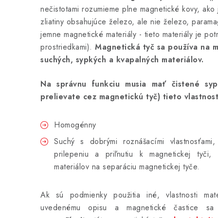
nečistotami rozumieme plne magnetické kovy, ako j
zliatiny obsahujúce železo, ale nie železo, parama
jemne magnetické materiály - tieto materiály je pot
prostriedkami).
Magnetická tyč sa používa na 
suchých, sypkých a kvapalných materiálov.
Na správnu funkciu musia mať čistené sypk
prelievate cez magnetickú tyč) tieto vlastnost
Homogénny
Suchý s dobrými roznášacími vlastnosťami,
prilepeniu a priľnutiu k magnetickej tyči,
materiálov na separáciu magnetickej tyče.
Ak sú podmienky použitia iné, vlastnosti mat
uvedenému opisu a magnetické častice sa 