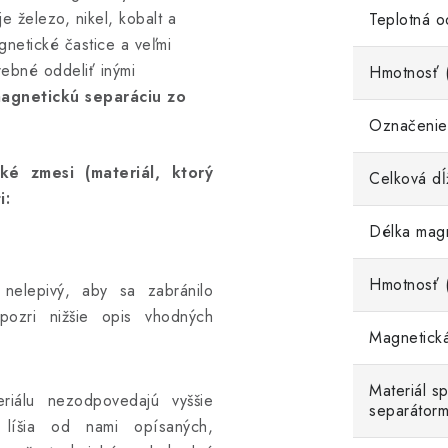
e železo, nikel, kobalt a
Teplotná o
gnetické častice a veľmi
rebné oddeliť inými
Hmotnosť 
magnetickú separáciu zo
Označenie
é zmesi (materiál, ktorý
Celková dĺ
i:
Délka magn
Hmotnosť 
 nelepivý, aby sa zabránilo
 pozri nižšie opis vhodných
Magnetická
Materiál s
eriálu nezodpovedajú vyššie
separátorm
líšia od nami opísaných,