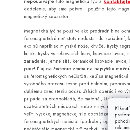
nepoužívajte
túto magnetickú tyč a
kontaktujt
oddelenie, aby sme potvrdili použitie tejto magne
magnetický separátor.
Magnetická tyč sa používa ako predradník na ochr
feromagnetické nečistoty nedostali do zariadení, k
ako sú napríklad mlynské nože, drviče, trysky reg
liniek, trysky vstrekovacích lisov, lisovacie lavice, 
zariadenia, jemné sitá, keramické lisovacie lavice, 
použiť aj na čistenie zmesi na najvyššiu možnú
sa feromagnetických nečistôt), keď sa magnetická 
výrobného procesu tesne pred balením, prepravou
ďalšiemu znečisteniu počas ďalších operácií vo v
prípade sa predpokladá, že materiál, ktorý sa má o
uzatvárateľných nádobách alebo v iných uzatvára
Kliknu
veľmi vysokej magnetickej sile dochádza k vysoké
prefer
pohodl
feromagnetických nečistôt (podrobný opis toho, a
reklam
nečistôt táto magnetická tyč zachytí, nájdete nižšie