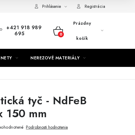
Prihlásenie
Registrácia
Prázdny
+421 918 989
695
NÁKUPNÝ
košík
KOŠÍK
GNETY
NEREZOVÉ MATERIÁLY
ická tyč - NdFeB
 x 150 mm
eohodnotené
Podrobnosti hodnotenia