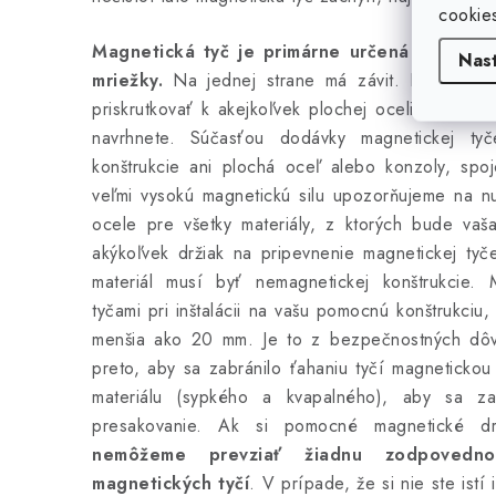
cookie
Magnetická tyč je primárne určená na vytvo
Nas
mriežky.
Na jednej strane má závit. Pomocou t
priskrutkovať k akejkoľvek plochej oceli alebo in
navrhnete. Súčasťou dodávky magnetickej t
konštrukcie ani plochá oceľ alebo konzoly, spo
veľmi vysokú magnetickú silu upozorňujeme na nu
ocele pre všetky materiály, z ktorých bude vaš
akýkoľvek držiak na pripevnenie magnetickej tyč
materiál musí byť nemagnetickej konštrukcie. 
tyčami pri inštalácii na vašu pomocnú konštrukciu
menšia ako 20 mm. Je to z bezpečnostných dôvo
preto, aby sa zabránilo ťahaniu tyčí magnetickou s
materiálu (sypkého a kvapalného), aby sa za
presakovanie. Ak si pomocné magnetické drž
nemôžeme prevziať žiadnu zodpovedno
magnetických tyčí
. V prípade, že si nie ste istí