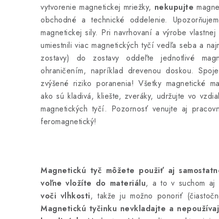
vytvorenie magnetickej mriežky,
nekupujte
magnet
obchodné a technické oddelenie. Upozorňujeme
magnetickej sily. Pri navrhovaní a výrobe vlastnej
umiestnili viac magnetických tyčí vedľa seba a naj
zostavy) do zostavy oddeľte jednotlivé mag
ohraničením, napríklad drevenou doskou. Spoje
zvýšené riziko poranenia! Všetky magnetické mate
ako sú kladivá, kliešte, zveráky, udržujte vo vzd
magnetických tyčí. Pozornosť venujte aj pracov
feromagnetický!
Magnetickú tyč môžete použiť aj samostatne
voľne vložíte do materiálu
, a to v suchom aj 
voči vlhkosti
, takže ju možno ponoriť (čiastoč
Magnetickú tyčinku nevkladajte a nepoužívaj