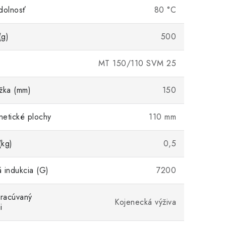
dolnosť
80 °C
(g)
500
MT 150/110 SVM 25
žka (mm)
150
etické plochy
110 mm
(kg)
0,5
 indukcia (G)
7200
pracúvaný
Kojenecká výživa
i