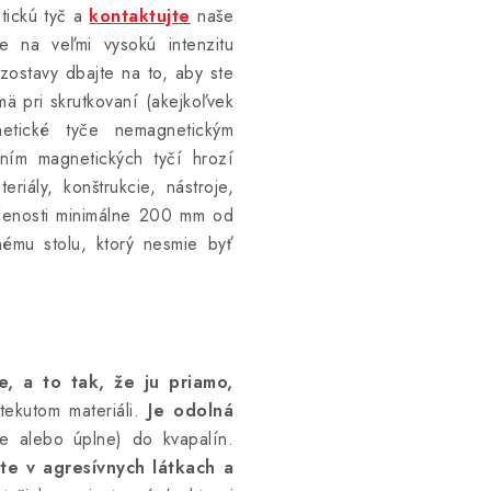
ickú tyč a
kontaktujte
naše
 na veľmi vysokú intenzitu
 zostavy dbajte na to, aby ste
mä pri skrutkovaní (akejkoľvek
netické tyče nemagnetickým
ním magnetických tyčí hrozí
riály, konštrukcie, nástroje,
ialenosti minimálne 200 mm od
nému stolu, ktorý nesmie byť
, a to tak, že ju priamo,
tekutom materiáli.
Je odolná
ne alebo úplne) do kvapalín.
te v agresívnych látkach a