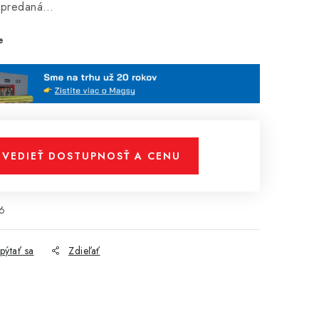
vypredaná…
e
VEDIEŤ DOSTUPNOSŤ A CENU
6
pýtať sa
Zdieľať