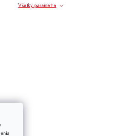
Všetky parametre
ť
venia