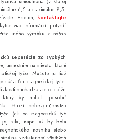
yčinka umiestnená (v ktorej
inimálne 6,5 a maximálne 8,5.
ívajte. Prosím,
kontaktujte
ytne viac informácií, potvrdí
žitie iného výrobku z nášho
ckú separáciu zo sypkých
e, umiestnite na miesto, ktoré
netickej tyče. Môžete ju tiež
je súčasťou magnetickej tyče.
blízkosti nachádza alebo môže
l, ktorý by mohol spôsobiť
iálu. Hrozí nebezpečenstvo
 tyče (ak na magnetickú tyč
 jej sila, napr. ak by bola
omagnetického nosníka alebo
nimálna vzdialenosť všetkých