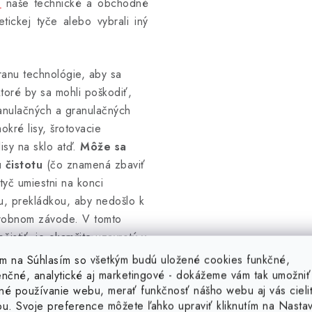
e
naše technické a obchodné
tickej tyče alebo vybrali iný
anu technológie, aby sa
toré by sa mohli poškodiť,
ranulačných a granulačných
mokré lisy, šrotovacie
lisy na sklo atď.
Môže sa
 čistotu
(čo znamená zbaviť
tyč umiestni na konci
, prekládkou, aby nedošlo k
ýrobnom závode. V tomto
čistiť, je okamžite uzavretý v
teľných nádobách. Vďaka
tím na Súhlasím so všetkým budú uložené cookies funkčné,
mu zachytávaniu
enčné, analytické aj marketingové - dokážeme vám tak umožniť
né používanie webu, merať funkčnosť nášho webu aj vás cieli
ké veľkosti feromagnetických
ou. Svoje preference môžete ľahko upraviť kliknutím na Nasta
).