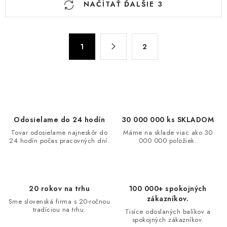
NAČÍTAŤ ĎALŠIE 3
v
l
á
S
d
1
2
t
a
r
c
á
n
i
k
e
o
p
Odosielame do 24 hodín
30 000 000 ks SKLADOM
v
r
Tovar odosielame najneskôr do
Máme na sklade viac ako 30
a
v
24 hodín počas pracovných dní.
000 000 položiek.
n
k
i
y
e
v
20 rokov na trhu
100 000+ spokojných
ý
zákazníkov.
Sme slovenská firma s 20-ročnou
p
tradíciou na trhu.
Tisíce odoslaných balíkov a
i
spokojných zákazníkov.