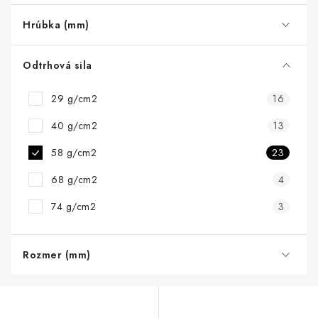
o
d
Hrúbka (mm)
u
k
Odtrhová sila
t
29 g/cm2
16
o
v
40 g/cm2
13
58 g/cm2
23
68 g/cm2
4
74 g/cm2
3
Rozmer (mm)