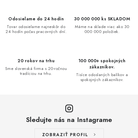
l
á
d
Odosielame do 24 hodín
30 000 000 ks SKLADOM
a
Tovar odosielame najneskôr do
Máme na sklade viac ako 30
24 hodín počas pracovných dní.
000 000 položiek.
c
i
e
p
20 rokov na trhu
100 000+ spokojných
r
zákazníkov.
Sme slovenská firma s 20-ročnou
v
tradíciou na trhu.
Tisíce odoslaných balíkov a
spokojných zákazníkov.
k
y
v
ý
p
Sledujte nás na Instagrame
i
s
ZOBRAZIŤ PROFIL