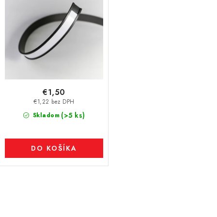
€1,50
€1,22 bez DPH
(>5 ks)
Skladom
DO KOŠÍKA
O
v