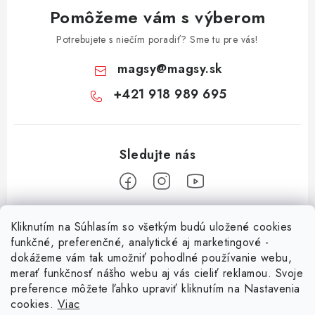
Pomôžeme vám s výberom
Potrebujete s niečím poradiť? Sme tu pre vás!
magsy
@
magsy.sk
+421 918 989 695
Z
Kliknutím na Súhlasím so všetkým budú uložené cookies
á
funkčné, preferenčné, analytické aj marketingové -
Informácie pre vás
p
dokážeme vám tak umožniť pohodlné používanie webu,
merať funkčnosť nášho webu aj vás cieliť reklamou. Svoje
ä
O nás
preference môžete ľahko upraviť kliknutím na Nastavenia
t
cookies.
Viac
Facebook
Obchodné podmienky