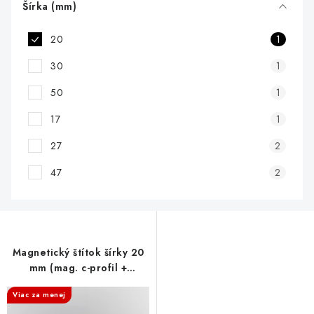
d
Šírka (mm)
u
20
1
k
t
30
1
o
50
1
v
17
1
27
2
47
2
Magnetický štítok šírky 20
mm (mag. c-profil +
papierový štítok + PVC
Viac za menej
fólia)