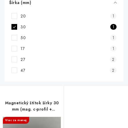
d
Šírka (mm)
u
20
1
k
t
30
1
o
50
1
v
17
1
27
2
47
2
Magnetický štítok šírky 30
mm (mag. c-profil +
papierový štítok + PVC
Viac za menej
fólia)