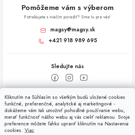
Pomôžeme vám s výberom
Potrebujete s niečím poradiť? Sme tu pre vás!
magsy
@
magsy.sk
+421 918 989 695
Z
Kliknutím na Súhlasím so všetkým budú uložené cookies
á
funkčné, preferenčné, analytické aj marketingové -
Informácie pre vás
p
dokážeme vám tak umožniť pohodlné používanie webu,
merať funkčnosť nášho webu aj vás cieliť reklamou. Svoje
ä
O nás
preference môžete ľahko upraviť kliknutím na Nastavenia
t
cookies.
Viac
Facebook
Obchodné podmienky