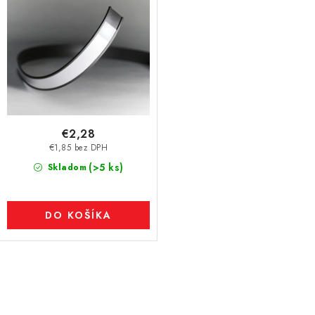
€2,28
€1,85 bez DPH
(>5 ks)
Skladom
DO KOŠÍKA
O
v