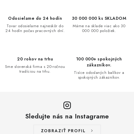
l
á
d
Odosielame do 24 hodín
30 000 000 ks SKLADOM
a
Tovar odosielame najneskôr do
Máme na sklade viac ako 30
24 hodín počas pracovných dní.
000 000 položiek.
c
i
e
p
20 rokov na trhu
100 000+ spokojných
r
zákazníkov.
Sme slovenská firma s 20-ročnou
v
tradíciou na trhu.
Tisíce odoslaných balíkov a
spokojných zákazníkov.
k
y
v
ý
p
Sledujte nás na Instagrame
i
s
ZOBRAZIŤ PROFIL