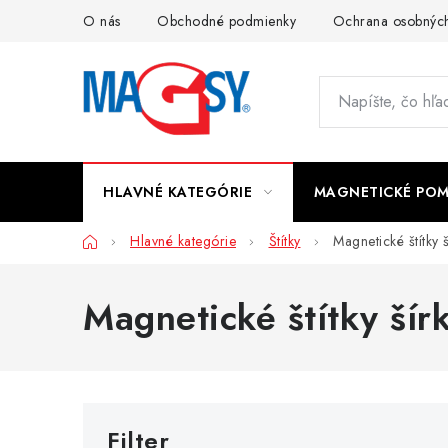
Prejsť
O nás
Obchodné podmienky
Ochrana osobných
na
obsah
HLAVNÉ KATEGÓRIE
MAGNETICKÉ PO
Domov
Hlavné kategórie
Štítky
Magnetické štítky
Magnetické štítky ší