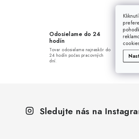
O
Kliknu
prefer
v
pohodl
l
Odosielame do 24
reklam
hodín
cookie
á
Tovar odosielame najneskôr do
d
24 hodín počas pracovných
Nas
dní.
a
c
i
e
p
Sledujte nás na Instagr
r
v
k