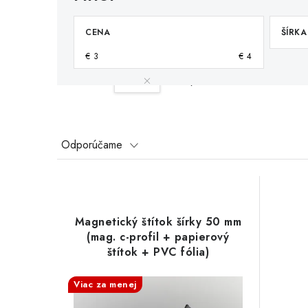
CENA
ŠÍRKA
€
3
€
4
Váš filter:
50
Vymazať filtre
R
Odporúčame
a
V
d
ý
e
Magnetický štítok šírky 50 mm
p
(mag. c-profil + papierový
n
štítok + PVC fólia)
i
i
s
Viac za menej
e