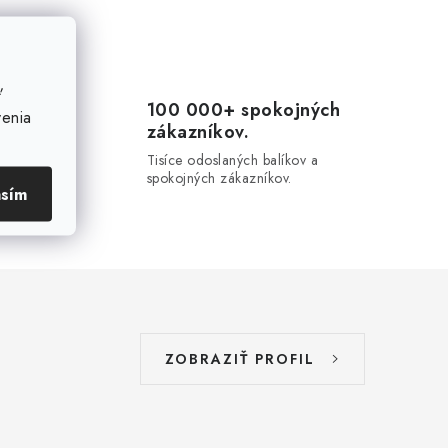
ť
100 000+ spokojných
venia
zákazníkov.
20-
u.
Tisíce odoslaných balíkov a
spokojných zákazníkov.
asím
ZOBRAZIŤ PROFIL