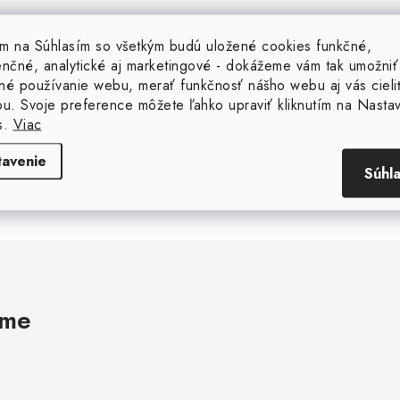
tím na Súhlasím so všetkým budú uložené cookies funkčné,
enčné, analytické aj marketingové - dokážeme vám tak umožniť
né používanie webu, merať funkčnosť nášho webu aj vás cieli
30 000 000 ks
20 rokov na trhu
ou. Svoje preference môžete ľahko upraviť kliknutím na Nasta
SKLADOM
s.
Viac
Sme slovenská firma s 
ročnou tradíciou na trh
Máme na sklade viac ako 30
000 000 položiek.
tavenie
Súhl
ame