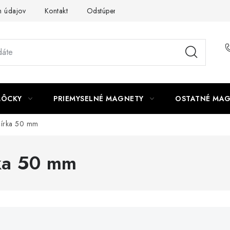
 údajov
Kontakt
Odstúpenie od zmluvy
MÔCKY
PRIEMYSELNÉ MAGNETY
OSTATNÉ MA
 šírka 50 mm
rka 50 mm