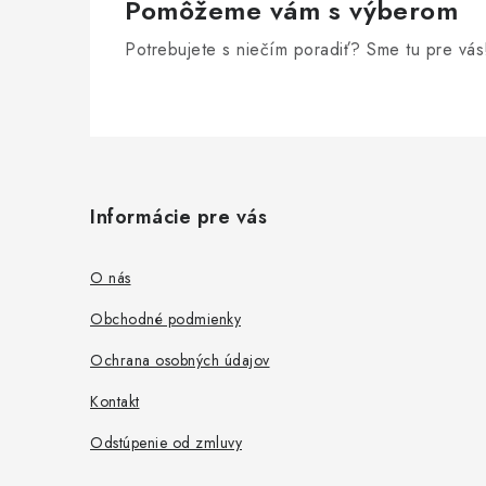
Pomôžeme vám s výberom
Potrebujete s niečím poradiť? Sme tu pre vás
Z
á
Informácie pre vás
p
ä
O nás
t
Obchodné podmienky
i
Ochrana osobných údajov
e
Kontakt
Odstúpenie od zmluvy