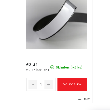
p
p
r
r
o
o
d
d
u
u
k
k
t
t
€3,41
o
(>5 ks)
Skladom
€2,77 bez DPH
o
v
v
DO KOŠÍKA
Kód:
10232