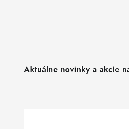
y
v
ý
p
i
s
u
Aktuálne novinky a akcie na