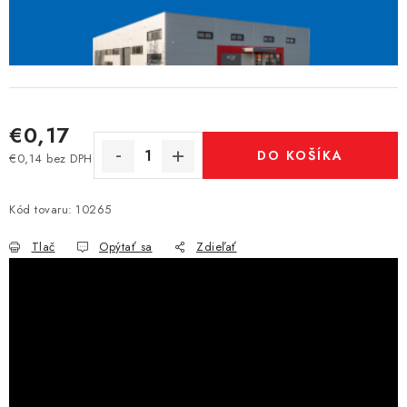
€0,17
DO KOŠÍKA
€0,14 bez DPH
Jednotková cena:
Kód tovaru:
10265
Tlač
Opýtať sa
Zdieľať