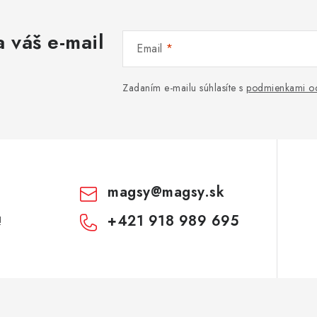
 váš e-mail
Email
Zadaním e-mailu súhlasíte s
podmienkami oc
magsy
@
magsy.sk
+421 918 989 695
!