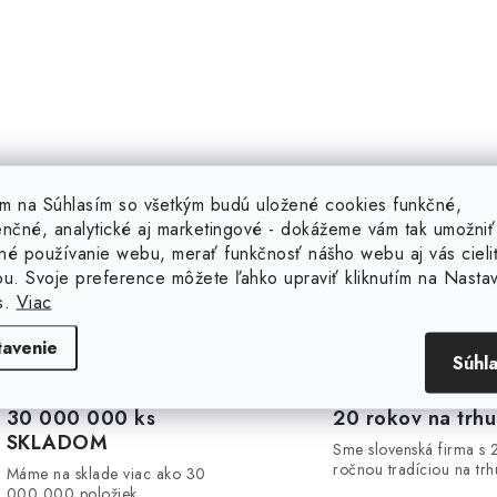
tím na Súhlasím so všetkým budú uložené cookies funkčné,
enčné, analytické aj marketingové - dokážeme vám tak umožniť
né používanie webu, merať funkčnosť nášho webu aj vás cieli
ou. Svoje preference môžete ľahko upraviť kliknutím na Nasta
s.
Viac
tavenie
Súhl
30 000 000 ks
20 rokov na trhu
SKLADOM
Sme slovenská firma s 
ročnou tradíciou na trh
Máme na sklade viac ako 30
000 000 položiek.