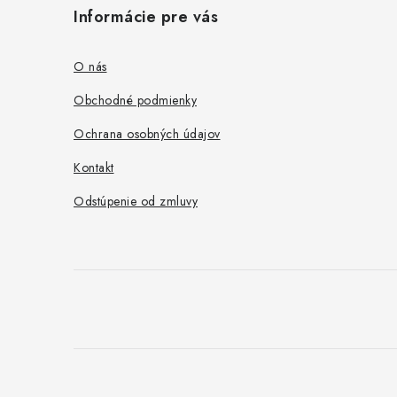
á
Informácie pre vás
p
ä
O nás
t
Obchodné podmienky
i
Ochrana osobných údajov
e
Kontakt
Odstúpenie od zmluvy