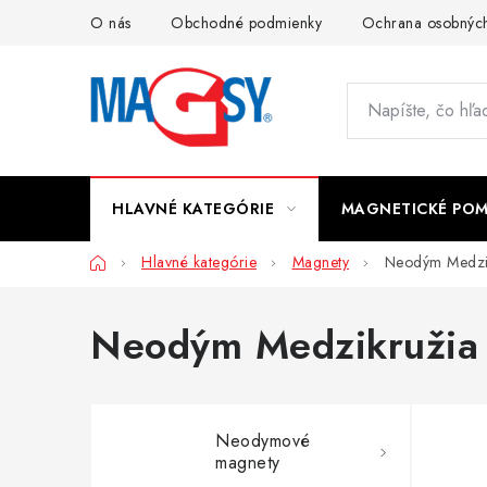
Prejsť
O nás
Obchodné podmienky
Ochrana osobných
na
obsah
HLAVNÉ KATEGÓRIE
MAGNETICKÉ PO
Domov
Hlavné kategórie
Magnety
Neodým Medzik
Neodým Medzikružia 
Neodymové
magnety