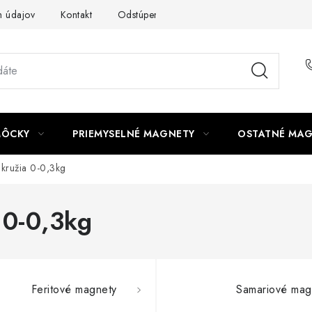
 údajov
Kontakt
Odstúpenie od zmluvy
MÔCKY
PRIEMYSELNÉ MAGNETY
OSTATNÉ MA
ružia 0-0,3kg
0-0,3kg
Feritové magnety
Samariové mag