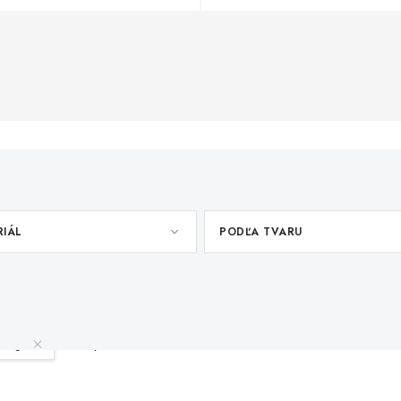
RIÁL
PODĽA TVARU
,3kg
Vymazať filtre