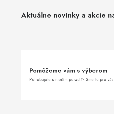
s
u
Aktuálne novinky a akcie na
Pomôžeme vám s výberom
Potrebujete s niečím poradiť? Sme tu pre vás
Z