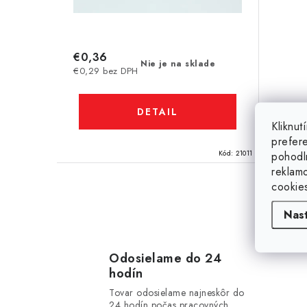
u
k
k
t
t
€0,36
o
Nie je na sklade
€0,29 bez DPH
o
v
v
DETAIL
Kliknu
prefer
Kód:
21011
pohodl
reklam
cookie
O
Nas
v
l
Odosielame do 24
hodín
á
Tovar odosielame najneskôr do
24 hodín počas pracovných