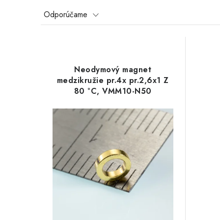
R
Odporúčame
a
V
d
ý
e
Neodymový magnet
p
medzikružie pr.4x pr.2,6x1 Z
n
80 °C, VMM10-N50
i
i
s
e
p
p
r
r
o
o
d
d
u