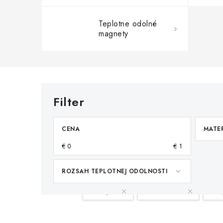
Teplotne odolné
magnety
CENA
MATE
€
0
€
1
ROZSAH TEPLOTNEJ ODOLNOSTI
Váš filter:
Neodým
Medzikružia
0-0