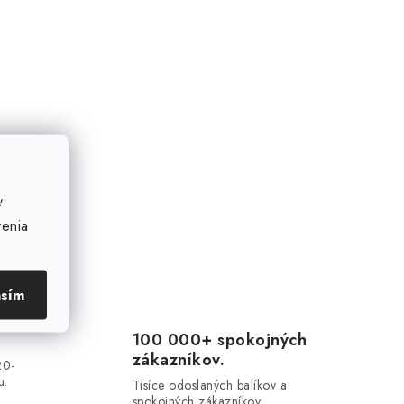
ť
venia
asím
100 000+ spokojných
zákazníkov.
20-
u.
Tisíce odoslaných balíkov a
spokojných zákazníkov.