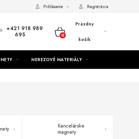
Prihlásenie
Registrácia
Prázdny
+421 918 989
695
NÁKUPNÝ
košík
KOŠÍK
GNETY
NEREZOVÉ MATERIÁLY
Kancelárske
nety
magnety