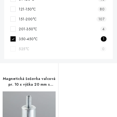
121-150°C
80
151-200°C
107
201-350°C
4
350-450°C
1
525°C
0
Magnetická šošovka valcová
pr. 10 x výška 20 mm s
vonkajším závitom M4.
dĺžka závitu 8 mm