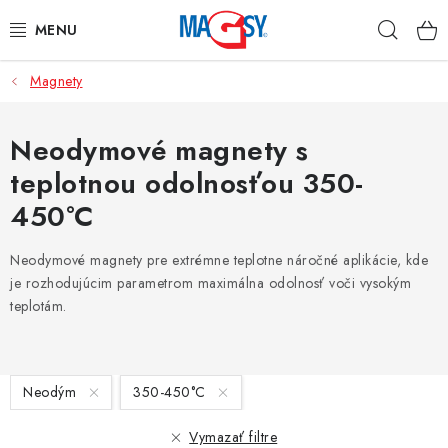
Prejsť
Hľad
na
obsah
Magnety
HLAVNÉ KATEGÓRIE
MAGNETICKÉ POMÔCKY
Neodymové magnety s
teplotnou odolnosťou 350-
PRIEMYSELNÉ MAGNETY
450°C
OSTATNÉ MAGNETY
Neodymové magnety pre extrémne teplotne náročné aplikácie, kde
je rozhodujúcim parametrom maximálna odolnosť voči vysokým
NEREZOVÉ MATERIÁLY
teplotám.
O nás
Obchodné podmienky
Ochrana osobných údajov
V
Kontakt
Odstúpenie od zmluvy
Neodým
350-450°C
ý
p
Vymazať filtre