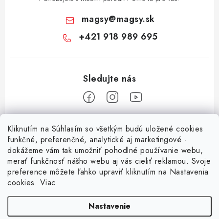
magsy
@
magsy.sk
+421 918 989 695
Z
Kliknutím na Súhlasím so všetkým budú uložené cookies
á
funkčné, preferenčné, analytické aj marketingové -
Informácie pre vás
p
dokážeme vám tak umožniť pohodlné používanie webu,
merať funkčnosť nášho webu aj vás cieliť reklamou. Svoje
ä
O nás
preference môžete ľahko upraviť kliknutím na Nastavenia
t
cookies.
Viac
Facebook
Obchodné podmienky
i
e
Ochrana osobných údajov
Nastavenie