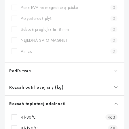
Pena EVA na magnetickej páske
0
Polyesterová plyš
0
Buková preglejka hr. 8 mm
0
NEJEDNÁ SA O MAGNET
0
Alnico
0
Podľa tvaru
Rozsah odtrhovej sily (kg)
Rozsah teplotnej odolnosti
41-80°C
463
81-120°C
48