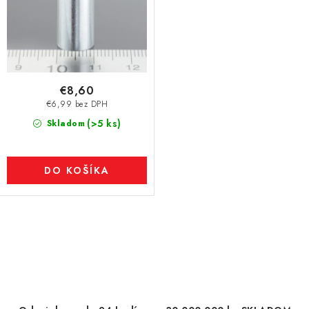
€8,60
€6,99 bez DPH
(>5 ks)
Skladom
DO KOŠÍKA
O
v
l
á