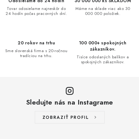
d
Odosielame do 24 hodín
30 000 000 ks SKLADOM
a
Tovar odosielame najneskôr do
Máme na sklade viac ako 30
24 hodín počas pracovných dní.
000 000 položiek.
c
i
e
p
20 rokov na trhu
100 000+ spokojných
r
zákazníkov.
Sme slovenská firma s 20-ročnou
v
tradíciou na trhu.
Tisíce odoslaných balíkov a
spokojných zákazníkov.
k
y
v
ý
p
Sledujte nás na Instagrame
i
s
ZOBRAZIŤ PROFIL
u