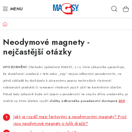
Prejsť
Hľad
na
obsah
Domov
HLAVNÉ KATEGÓRIE
Neodymové magnety -
MAGNETICKÉ POMÔCKY
nejčastější otázky
PRIEMYSELNÉ MAGNETY
UPOZORNĚNÍ:
Obchodní společnost MAGSY, s.r.o. tímto zákazníka upozorňuje,
OSTATNÉ MAGNETY
že skutečnosti uvedené v této sekci „tipy“ nejsou odborným poradenstvím, na
jehož základě by docházelo k závaznému popisu technických vlastností
NEREZOVÉ MATERIÁLY
nabízených produktů či vymezení vhodnosti jejich užití ke konkrétním účelům.
Pokud tedy zákazník bude mít zájem o poradenství ve smyslu dříve uvedeného, je
možné za tímto účelem využít
služby odborného poradenství dostupné
ZDE
.
O nás
Obchodné podmienky
Ochrana osobných údajov
Kontakt
Odstúpenie od zmluvy
Jaký je rozdíl mezi feritovými a neodymovými magnety? Proč
jsou neodymové magnety o tolik dražší?