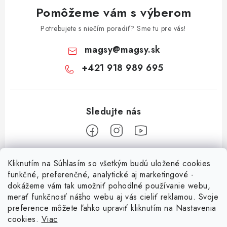
Pomôžeme vám s výberom
Potrebujete s niečím poradiť? Sme tu pre vás!
magsy
@
magsy.sk
+421 918 989 695
Z
Kliknutím na Súhlasím so všetkým budú uložené cookies
á
funkčné, preferenčné, analytické aj marketingové -
Informácie pre vás
p
dokážeme vám tak umožniť pohodlné používanie webu,
merať funkčnosť nášho webu aj vás cieliť reklamou. Svoje
ä
O nás
preference môžete ľahko upraviť kliknutím na Nastavenia
t
cookies.
Viac
Facebook
Obchodné podmienky