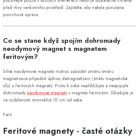
používejte pouze v suchých interiérech nebo je dostatečně chraňte
před vlivy venkovního prostředí. Zajistěte, aby nebyla porušena
povrchová úprava.
Co se stane když spojím dohromady
neodymový magnet s magnetem
feritovým?
Silné neodymové magnety mohou způsobit změnu směru
magnetizace případně úplnou demagnetizaci (ztrátu magnetické
síly) u feritových magnetů. Proto k sobě nepřibližujte a nespojujte
dohromady
neodymové magnety
s magnety feritovými. Skladujte je
ve vzdálenosti minimálně 10 cm od sebe.
Ferit
Feritové magnety - časté otázky