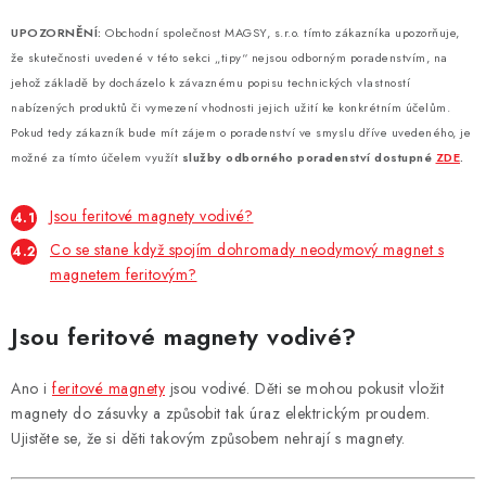
UPOZORNĚNÍ:
Obchodní společnost MAGSY, s.r.o. tímto zákazníka upozorňuje,
že skutečnosti uvedené v této sekci „tipy“ nejsou odborným poradenstvím, na
jehož základě by docházelo k závaznému popisu technických vlastností
nabízených produktů či vymezení vhodnosti jejich užití ke konkrétním účelům.
Pokud tedy zákazník bude mít zájem o poradenství ve smyslu dříve uvedeného, je
možné za tímto účelem využít
služby odborného poradenství dostupné
ZDE
.
Jsou feritové magnety vodivé?
Co se stane když spojím dohromady neodymový magnet s
magnetem feritovým?
Jsou feritové magnety vodivé?
Ano i
feritové magnety
jsou vodivé. Děti se mohou pokusit vložit
magnety do zásuvky a způsobit tak úraz elektrickým proudem.
Ujistěte se, že si děti takovým způsobem nehrají s magnety.