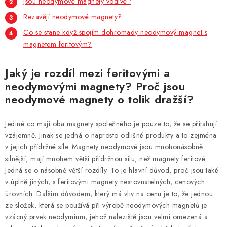
Jsou neodymové magnety vodivé?
Rezavějí neodymové magnety?
Co se stane když spojím dohromady neodymový magnet s
magnetem feritovým?
Jaký je rozdíl mezi feritovými a
neodymovými magnety? Proč jsou
neodymové magnety o tolik dražší?
Jediné co mají oba magnety společného je pouze to, že se přitahují
vzájemně. Jinak se jedná o naprosto odlišné produkty a to zejména
v jejich přídržné síle. Magnety neodymové jsou mnohonásobně
silnější, mají mnohem větší přídržnou sílu, než magnety feritové.
Jedná se o násobně větší rozdíly. To je hlavní důvod, proč jsou také
v úplně jiných, s feritovými magnety nesrovnatelných, cenových
úrovních. Dalším důvodem, který má vliv na cenu je to, že jednou
ze složek, která se používá při výrobě neodymových magnetů je
vzácný prvek neodymium, jehož naleziště jsou velmi omezená a