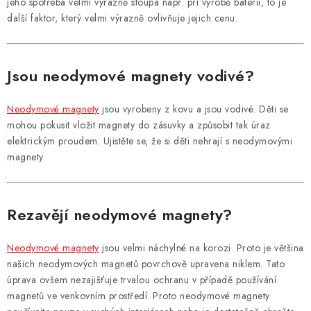
jeho spotřeba velmi výrazně stoupá např. při výrobě baterií, to je
další faktor, který velmi výrazně ovlivňuje jejich cenu.
Jsou neodymové magnety vodivé?
Neodymové magnety
jsou vyrobeny z kovu a jsou vodivé. Děti se
mohou pokusit vložit magnety do zásuvky a způsobit tak úraz
elektrickým proudem. Ujistěte se, že si děti nehrají s neodymovými
magnety.
Rezavějí neodymové magnety?
Neodymové magnety
jsou velmi náchylné na korozi. Proto je většina
našich neodymových magnetů povrchově upravena niklem. Tato
úprava ovšem nezajišťuje trvalou ochranu v případě používání
magnetů ve venkovním prostředí. Proto neodymové magnety