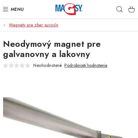
Prejsť
Hľad
na
obsah
Magnety pre zber surovín
HLAVNÉ KATEGÓRIE
Neodymový magnet pre
MAGNETICKÉ POMÔCKY
galvanovny a lakovny
PRIEMYSELNÉ MAGNETY
Neohodnotené
Podrobnosti hodnotenia
OSTATNÉ MAGNETY
NEREZOVÉ MATERIÁLY
O nás
Obchodné podmienky
Ochrana osobných údajov
Kontakt
Odstúpenie od zmluvy