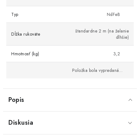
Typ
NdFeB
štandardne 2 m (na želanie
Dĺžka rukoväte
dlhšie)
Hmotnosť (kg)
3,2
Položka bola vypredaná…
Popis
Diskusia