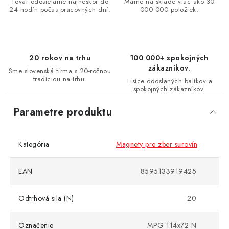
Tovar odosielame najneskôr do
Máme na sklade viac ako 30
24 hodín počas pracovných dní.
000 000 položiek.
20 rokov na trhu
100 000+ spokojných
zákazníkov.
Sme slovenská firma s 20-ročnou
tradíciou na trhu.
Tisíce odoslaných balíkov a
spokojných zákazníkov.
Parametre produktu
Kategória
Magnety pre zber surovín
EAN
8595133919425
Odtrhová sila (N)
20
Označenie
MPG 114x72 N