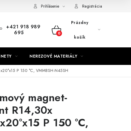
Prihlásenie
Registrácia
Prázdny
+421 918 989
695
NÁKUPNÝ
košík
KOŠÍK
GNETY
NEREZOVÉ MATERIÁLY
80x20°x15 P 150 °C, VMM8SH-N45SH
mový magnet-
nt R14,30x
x20°x15 P 150 °C,