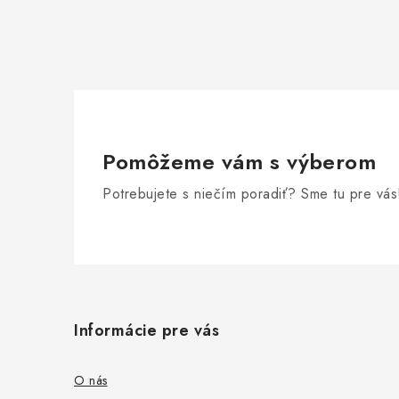
Pomôžeme vám s výberom
Potrebujete s niečím poradiť? Sme tu pre vás
Z
á
Informácie pre vás
p
ä
O nás