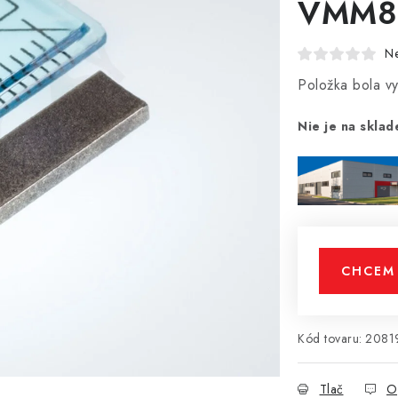
VMM8
N
Položka bola 
Nie je na sklad
CHCEM 
Kód tovaru:
2081
Tlač
O