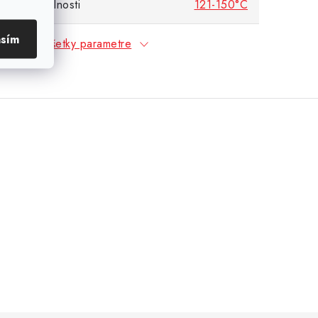
lotnej odolnosti
121-150°C
asím
Všetky parametre