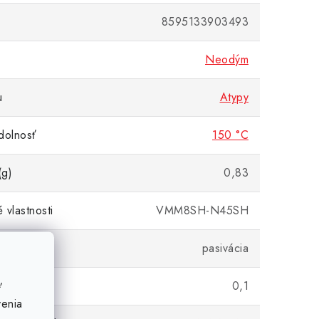
8595133903493
Neodým
u
Atypy
dolnosť
150 °C
(g)
0,83
 vlastnosti
VMM8SH-N45SH
 úprava
pasivácia
 (± mm)
0,1
ť
venia