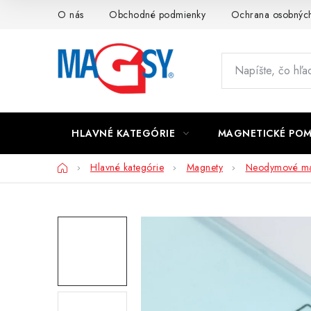
Prejsť
O nás
Obchodné podmienky
Ochrana osobných
na
obsah
HLAVNÉ KATEGÓRIE
MAGNETICKÉ PO
Domov
Hlavné kategórie
Magnety
Neodymové ma