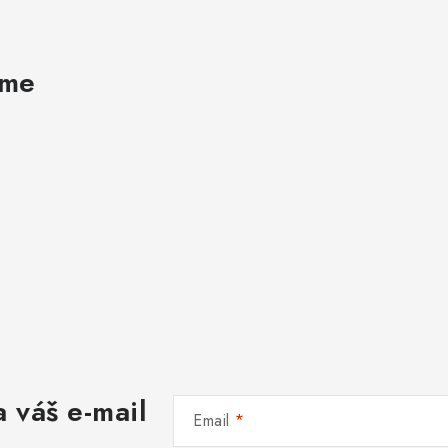
ame
 váš e-mail
Email