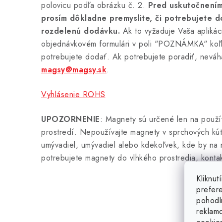
polovicu podľa obrázku č. 2.
Pred uskutočnením
prosím dôkladne premyslite, či potrebujete 
rozdelenú dodávku.
Ak to vyžaduje Vaša aplikác
objednávkovém formulári v poli "POZNÁMKA" koľ
potrebujete dodať. Ak potrebujete poradiť, neváh
magsy@magsy.sk
.
Vyhlásenie ROHS
UPOZORNENIE
: Magnety sú určené len na použ
prostredí. Nepoužívajte magnety v sprchových kúto
umývadiel, umývadiel alebo kdekoľvek, kde by na 
potrebujete magnety do vlhkého prostredia, kontak
Kliknu
prefer
pohodl
reklam