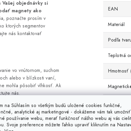
 Vašej objednávky si
EAN
dodať magnety ako
ia, poznačte prosím v
Materiál
ko ktorých segmentov
ajte nás kontaktovať
Podľa tvar
Teplotná o
ívanie vo vnútornom, suchom
Hmotnosť 
ch alebo v blízkosti vaní,
ne mohla pôsobiť vlhkosť. Ak
Magnetické
tujte nás.
Povrchová
tím na Súhlasím so všetkým budú uložené cookies funkčné,
enčné, analytické aj marketingové - dokážeme vám tak umožniť
Tolerancia
né používanie webu, merať funkčnosť nášho webu aj vás cieli
ou. Svoje preference môžete ľahko upraviť kliknutím na Nasta