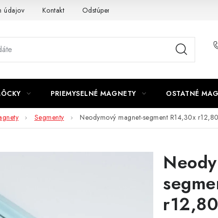
 údajov
Kontakt
Odstúpenie od zmluvy
MÔCKY
PRIEMYSELNÉ MAGNETY
OSTATNÉ MA
gnety
Segmenty
Neodymový magnet-segment R14,30x r12,
Neody
segme
r12,80