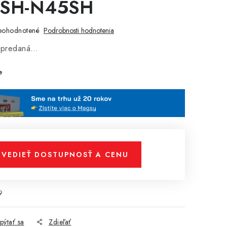
SH-N45SH
eohodnotené
Podrobnosti hodnotenia
vypredaná…
e
VEDIEŤ DOSTUPNOSŤ A CENU
9
pýtať sa
Zdieľať